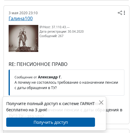
3 мая 2020 23:10
Галина100
IP/Host: 37.110.43.---
Дата регистрации: 30.04.2020
Сообщений: 267
RE: ПЕНСИОННОЕ ПРАВО
Александр Г.
Сообщение от
А почему не состоялось требование о назначении пенсии
с даты обращения в ТУ?
Получите полный доступ к системе ГАРАНТ
Не совсем поняла. Что значит "не состоялось
бесплатно на 3 дня!
требование о назначении пенсии с даты обращения в
ТУ"? ТУ - это что?
Получить доступ