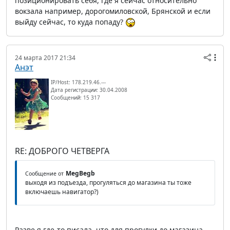
позиционировать себя, где я сейчас относительно
вокзала например, дорогомиловской, Брянской и если
выйду сейчас, то куда попаду?
24 марта 2017 21:34
Анэт
IP/Host: 178.219.46.---
Дата регистрации: 30.04.2008
Сообщений: 15 317
RE: ДОБРОГО ЧЕТВЕРГА
MegBegb
Сообщение от
выходя из подъезда, прогуляться до магазина ты тоже
включаешь навигатор?)
Разве я где-то писала, что для прогулки до магазина