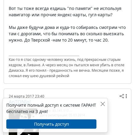
Вот ты тоже всегда ездишь "по памяти" не используя
навигатор или прочие яндекс-карты, гугл-карты?
Мы даже будучи дома и куда-то собираясь смотрим что
там с дорогами, что бы понимать во сколько выезжать
нужно. До Тверской -нам то 20 минут, то час 20.
Как-то я спас одному человеку жизнь, под прекрасным старым
кедром, в Ливане. А через месяц он пытался меня убить в отеле
Дамаска. Я его понял - преданность не вечна. Месяцем позже, я
сломал ему шею душевой рейкой
24 марта 2017 23:40
AnTONIo!
Получите полный доступ к системе ГАРАНТ
бесплатно на 3 дня!
IP/Host: 85.141.117.---
Дата регистрации: 05.03.2014
Сообщений: 5 484
Получить доступ