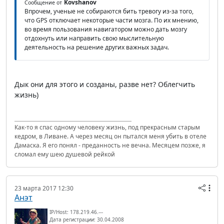
Kovshanov
Сообщение от
Впрочем, ученые не собираются бить тревогу из-за того,
что GPS отключает некоторые части мозга. По их мнению,
во время пользования навигатором можно дать мозгу
отдохнуть или направить свою мыслительную
деятельность на решение других важных задач.
Дык они для этого и созданы, разве нет? Облегчить
жизнь)
Как-то я спас одному человеку жизнь, под прекрасным старым
кедром, в Ливане. А через месяц он пытался меня убить в отеле
Дамаска. Я его понял - преданность не вечна. Месяцем позже, я
сломал ему шею душевой рейкой
23 марта 2017 12:30
Анэт
IP/Host: 178.219.46.---
Дата регистрации: 30.04.2008