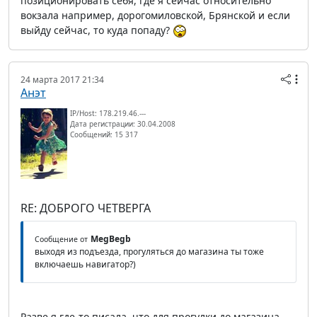
позиционировать себя, где я сейчас относительно
вокзала например, дорогомиловской, Брянской и если
выйду сейчас, то куда попаду?
24 марта 2017 21:34
Анэт
IP/Host: 178.219.46.---
Дата регистрации: 30.04.2008
Сообщений: 15 317
RE: ДОБРОГО ЧЕТВЕРГА
MegBegb
Сообщение от
выходя из подъезда, прогуляться до магазина ты тоже
включаешь навигатор?)
Разве я где-то писала, что для прогулки до магазина