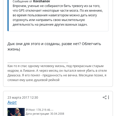
Kovshanov
Сообщение от
Впрочем, ученые не собираются бить тревогу из-за того,
что GPS отключает некоторые части мозга. По их мнению,
во время пользования навигатором можно дать мозгу
отдохнуть или направить свою мыслительную
деятельность на решение других важных задач.
Дык они для этого и созданы, разве нет? Облегчить
жизнь)
Как-то я спас одному человеку жизнь, под прекрасным старым
кедром, в Ливане. А через месяц он пытался меня убить в отеле
Дамаска. Я его понял - преданность не вечна. Месяцем позже, я
сломал ему шею душевой рейкой
23 марта 2017 12:30
Анэт
IP/Host: 178.219.46.---
Дата регистрации: 30.04.2008