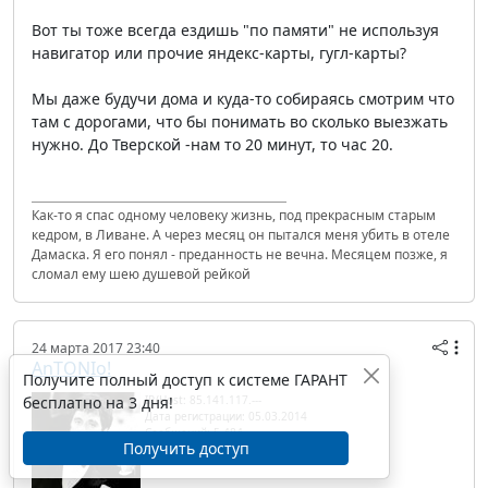
Вот ты тоже всегда ездишь "по памяти" не используя
навигатор или прочие яндекс-карты, гугл-карты?
Мы даже будучи дома и куда-то собираясь смотрим что
там с дорогами, что бы понимать во сколько выезжать
нужно. До Тверской -нам то 20 минут, то час 20.
Как-то я спас одному человеку жизнь, под прекрасным старым
кедром, в Ливане. А через месяц он пытался меня убить в отеле
Дамаска. Я его понял - преданность не вечна. Месяцем позже, я
сломал ему шею душевой рейкой
24 марта 2017 23:40
AnTONIo!
Получите полный доступ к системе ГАРАНТ
бесплатно на 3 дня!
IP/Host: 85.141.117.---
Дата регистрации: 05.03.2014
Сообщений: 5 484
Получить доступ