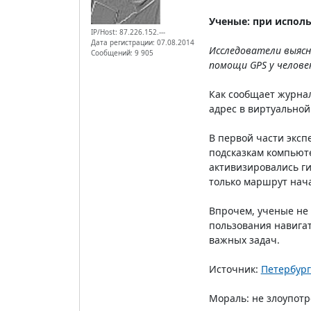
Ученые: при испол
IP/Host: 87.226.152.---
Дата регистрации: 07.08.2014
Исследователи выясн
Сообщений: 9 905
помощи GPS у челове
Как сообщает журнал
адрес в виртуальной
В первой части эксп
подсказкам компьюте
активизировались ги
только маршрут нача
Впрочем, ученые не 
пользования навига
важных задач.
Источник:
Петербург
Мораль: не злоупот