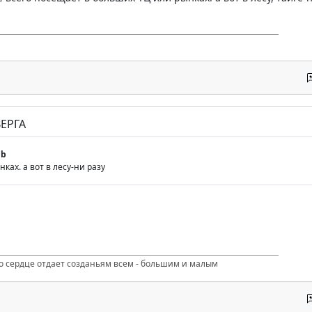
ЕРГА
gb
ках. а вот в лесу-ни разу
то сердце отдает созданьям всем - большим и малым