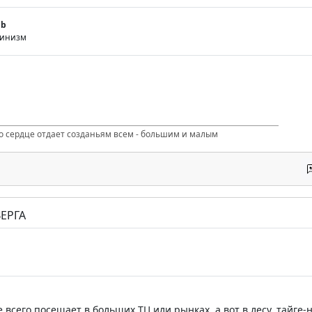
gb
тинизм
то сердце отдает созданьям всем - большим и малым
ЕРГА
 всего посещает в больших ТЦ или рынках. а вот в лесу, тайге-