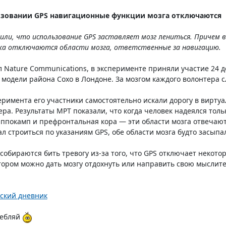
ьзовании GPS навигационные функции мозга отключаются
или, что использование GPS заставляет мозг
л
ениться. Причем в
ка отключаются области мозга, ответственные за навигацию.
 Nature Communications, в эксперименте приняли участие 24 
 модели района Сохо в Лондоне. За мозгом каждого волонтера
еримента его участники самостоятельно искали дорогу в виртуа
ра. Результаты МРТ показали, что когда человек надеялся толь
ппокамп и префронтальная кора — эти области мозга отвечают
л строиться по указаниям GPS, обе области мозга будто засыпа
собираются бить тревогу из-за того, что GPS отключает некото
тором можно дать мозгу отдохнуть или направить свою мыслит
ский дневник
ребляй