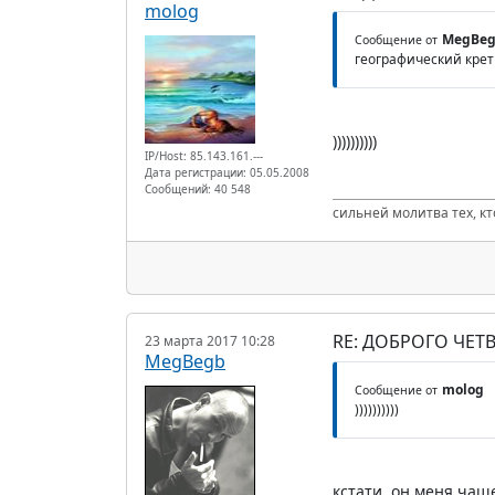
molog
MegBe
Сообщение от
географический кре
))))))))))
IP/Host: 85.143.161.---
Дата регистрации: 05.05.2008
Сообщений: 40 548
сильней молитва тех, к
RE: ДОБРОГО ЧЕТВ
23 марта 2017 10:28
MegBegb
molog
Сообщение от
))))))))))
кстати, он меня чаще