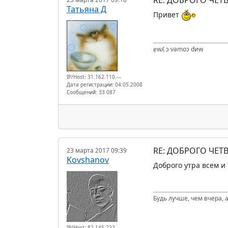
Татьяна Д
Привет
ɐwʎ ɔ vǝmоɔ dиw
IP/Host: 31.162.110.---
Дата регистрации: 04.05.2008
Сообщений: 33 087
RE: ДОБРОГО ЧЕТВ
23 марта 2017 09:39
Kovshanov
Доброго утра всем и 
Будь лучше, чем вчера, а
IP/Host: 82.145.222.---