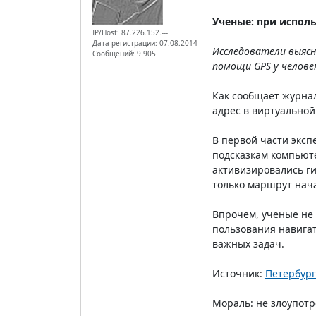
Ученые: при испол
IP/Host: 87.226.152.---
Дата регистрации: 07.08.2014
Исследователи выясн
Сообщений: 9 905
помощи GPS у челове
Как сообщает журнал
адрес в виртуальной
В первой части эксп
подсказкам компьюте
активизировались ги
только маршрут нача
Впрочем, ученые не 
пользования навига
важных задач.
Источник:
Петербург
Мораль: не злоупот