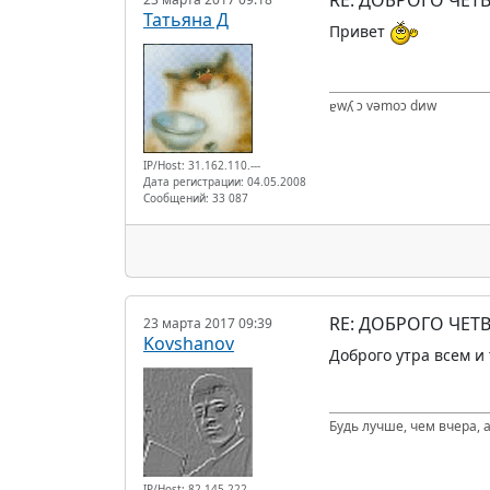
Татьяна Д
Привет
ɐwʎ ɔ vǝmоɔ dиw
IP/Host: 31.162.110.---
Дата регистрации: 04.05.2008
Сообщений: 33 087
RE: ДОБРОГО ЧЕТВ
23 марта 2017 09:39
Kovshanov
Доброго утра всем и 
Будь лучше, чем вчера, а
IP/Host: 82.145.222.---