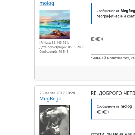
molog
MegBe
Сообщение от
географический кре
))))))))))
IP/Host: 85.143.161.---
Дата регистрации: 05.05.2008
Сообщений: 40 548
сильней молитва тех, к
RE: ДОБРОГО ЧЕТВ
23 марта 2017 10:28
MegBegb
molog
Сообщение от
))))))))))
кстати, он меня чаще