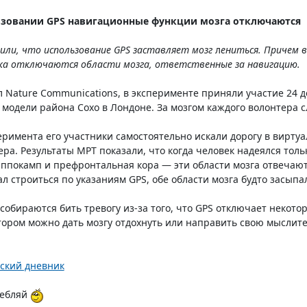
ьзовании GPS навигационные функции мозга отключаются
или, что использование GPS заставляет мозг
л
ениться. Причем в
ка отключаются области мозга, ответственные за навигацию.
 Nature Communications, в эксперименте приняли участие 24 
 модели района Сохо в Лондоне. За мозгом каждого волонтера
еримента его участники самостоятельно искали дорогу в виртуа
ра. Результаты МРТ показали, что когда человек надеялся толь
ппокамп и префронтальная кора — эти области мозга отвечают
л строиться по указаниям GPS, обе области мозга будто засыпа
собираются бить тревогу из-за того, что GPS отключает некото
тором можно дать мозгу отдохнуть или направить свою мыслит
ский дневник
ребляй