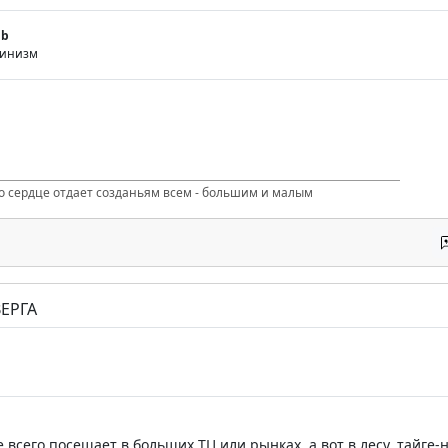
gb
тинизм
то сердце отдает созданьям всем - большим и малым
ЕРГА
 всего посещает в больших ТЦ или рынках. а вот в лесу, тайге-