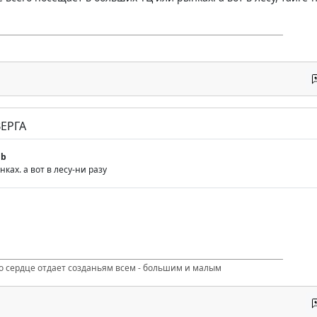
ЕРГА
gb
ках. а вот в лесу-ни разу
то сердце отдает созданьям всем - большим и малым