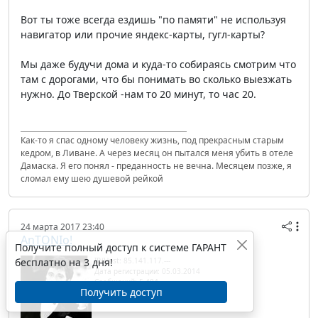
Вот ты тоже всегда ездишь "по памяти" не используя
навигатор или прочие яндекс-карты, гугл-карты?
Мы даже будучи дома и куда-то собираясь смотрим что
там с дорогами, что бы понимать во сколько выезжать
нужно. До Тверской -нам то 20 минут, то час 20.
Как-то я спас одному человеку жизнь, под прекрасным старым
кедром, в Ливане. А через месяц он пытался меня убить в отеле
Дамаска. Я его понял - преданность не вечна. Месяцем позже, я
сломал ему шею душевой рейкой
24 марта 2017 23:40
AnTONIo!
Получите полный доступ к системе ГАРАНТ
бесплатно на 3 дня!
IP/Host: 85.141.117.---
Дата регистрации: 05.03.2014
Сообщений: 5 484
Получить доступ