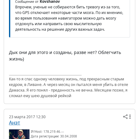
Kovshanov
Сообщение от
Впрочем, ученые не собираются бить тревогу из-за того,
что GPS отключает некоторые части мозга. По их мнению,
во время пользования навигатором можно дать мозгу
отдохнуть или направить свою мыслительную
деятельность на решение других важных задач.
Дык они для этого и созданы, разве нет? Облегчить
жизнь)
Как-то я спас одному человеку жизнь, под прекрасным старым
кедром, в Ливане. А через месяц он пытался меня убить в отеле
Дамаска. Я его понял - преданность не вечна. Месяцем позже, я
сломал ему шею душевой рейкой
23 марта 2017 12:30
Анэт
IP/Host: 178.219.46.---
Дата регистрации: 30.04.2008