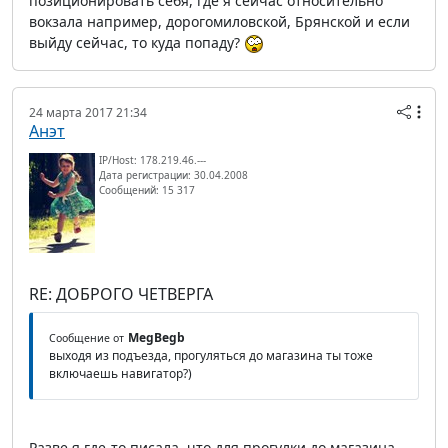
позиционировать себя, где я сейчас относительно
вокзала например, дорогомиловской, Брянской и если
выйду сейчас, то куда попаду?
24 марта 2017 21:34
Анэт
IP/Host: 178.219.46.---
Дата регистрации: 30.04.2008
Сообщений: 15 317
RE: ДОБРОГО ЧЕТВЕРГА
MegBegb
Сообщение от
выходя из подъезда, прогуляться до магазина ты тоже
включаешь навигатор?)
Разве я где-то писала, что для прогулки до магазина