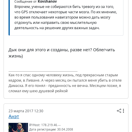
Kovshanov
Сообщение от
Впрочем, ученые не собираются бить тревогу из-за того,
что GPS отключает некоторые части мозга. По их мнению,
во время пользования навигатором можно дать мозгу
отдохнуть или направить свою мыслительную
деятельность на решение других важных задач.
Дык они для этого и созданы, разве нет? Облегчить
жизнь)
Как-то я спас одному человеку жизнь, под прекрасным старым
кедром, в Ливане. А через месяц он пытался меня убить в отеле
Дамаска. Я его понял - преданность не вечна. Месяцем позже, я
сломал ему шею душевой рейкой
23 марта 2017 12:30
Анэт
IP/Host: 178.219.46.---
Дата регистрации: 30.04.2008