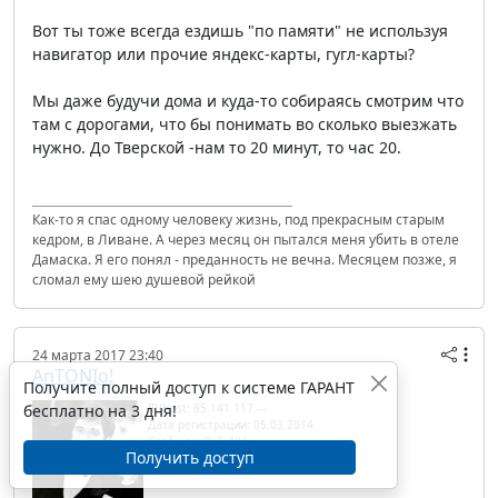
Вот ты тоже всегда ездишь "по памяти" не используя
навигатор или прочие яндекс-карты, гугл-карты?
Мы даже будучи дома и куда-то собираясь смотрим что
там с дорогами, что бы понимать во сколько выезжать
нужно. До Тверской -нам то 20 минут, то час 20.
Как-то я спас одному человеку жизнь, под прекрасным старым
кедром, в Ливане. А через месяц он пытался меня убить в отеле
Дамаска. Я его понял - преданность не вечна. Месяцем позже, я
сломал ему шею душевой рейкой
24 марта 2017 23:40
AnTONIo!
Получите полный доступ к системе ГАРАНТ
бесплатно на 3 дня!
IP/Host: 85.141.117.---
Дата регистрации: 05.03.2014
Сообщений: 5 484
Получить доступ