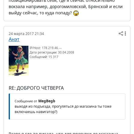
позиционировать себя, где я сейчас относительно
вокзала например, дорогомиловской, Брянской и если
выйду сейчас, то куда попаду?
24 марта 2017 21:34
Анэт
IP/Host: 178.219.46.---
Дата регистрации: 30.04.2008
Сообщений: 15 317
RE: ДОБРОГО ЧЕТВЕРГА
MegBegb
Сообщение от
выходя из подъезда, прогуляться до магазина ты тоже
включаешь навигатор?)
Разве я где-то писала, что для прогулки до магазина