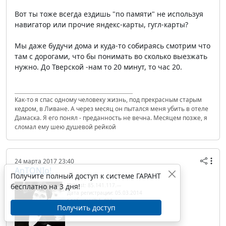
Вот ты тоже всегда ездишь "по памяти" не используя
навигатор или прочие яндекс-карты, гугл-карты?
Мы даже будучи дома и куда-то собираясь смотрим что
там с дорогами, что бы понимать во сколько выезжать
нужно. До Тверской -нам то 20 минут, то час 20.
Как-то я спас одному человеку жизнь, под прекрасным старым
кедром, в Ливане. А через месяц он пытался меня убить в отеле
Дамаска. Я его понял - преданность не вечна. Месяцем позже, я
сломал ему шею душевой рейкой
24 марта 2017 23:40
AnTONIo!
Получите полный доступ к системе ГАРАНТ
бесплатно на 3 дня!
IP/Host: 85.141.117.---
Дата регистрации: 05.03.2014
Сообщений: 5 484
Получить доступ