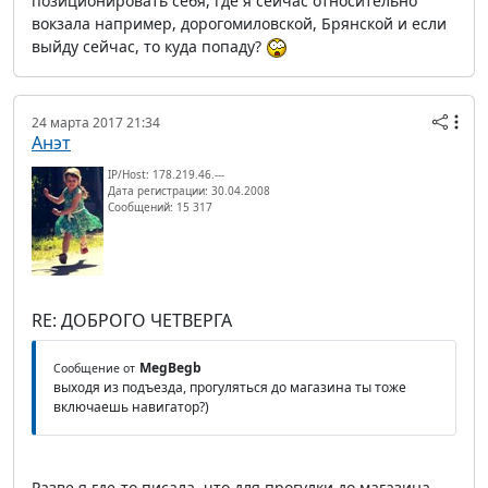
позиционировать себя, где я сейчас относительно
вокзала например, дорогомиловской, Брянской и если
выйду сейчас, то куда попаду?
24 марта 2017 21:34
Анэт
IP/Host: 178.219.46.---
Дата регистрации: 30.04.2008
Сообщений: 15 317
RE: ДОБРОГО ЧЕТВЕРГА
MegBegb
Сообщение от
выходя из подъезда, прогуляться до магазина ты тоже
включаешь навигатор?)
Разве я где-то писала, что для прогулки до магазина