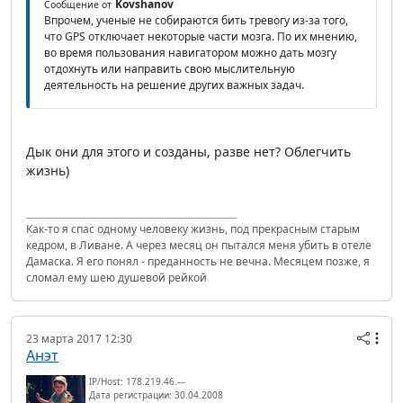
Kovshanov
Сообщение от
Впрочем, ученые не собираются бить тревогу из-за того,
что GPS отключает некоторые части мозга. По их мнению,
во время пользования навигатором можно дать мозгу
отдохнуть или направить свою мыслительную
деятельность на решение других важных задач.
Дык они для этого и созданы, разве нет? Облегчить
жизнь)
Как-то я спас одному человеку жизнь, под прекрасным старым
кедром, в Ливане. А через месяц он пытался меня убить в отеле
Дамаска. Я его понял - преданность не вечна. Месяцем позже, я
сломал ему шею душевой рейкой
23 марта 2017 12:30
Анэт
IP/Host: 178.219.46.---
Дата регистрации: 30.04.2008