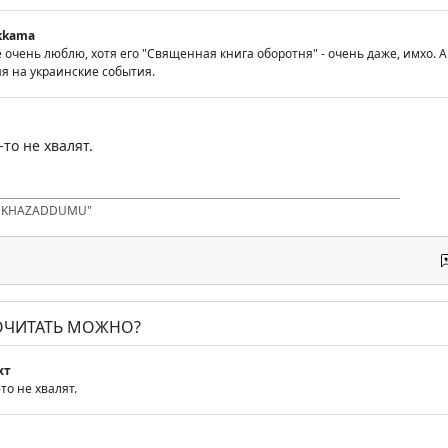
okkama
 очень люблю, хотя его "Священная книга оборотня" - очень даже, имхо. 
ия на украинские события.
то не хвалят.
D KHAZADDUMU"
ПОЧИТАТЬ МОЖНО?
хт
то не хвалят.