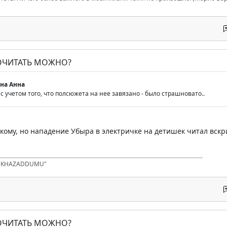
ПОЧИТАТЬ МОЖНО?
на Анна
 с учетом того, что полсюжета на нее завязано - было страшновато..
кому, но нападение Убыра в электричке на детишек читал вскр
D KHAZADDUMU"
ПОЧИТАТЬ МОЖНО?