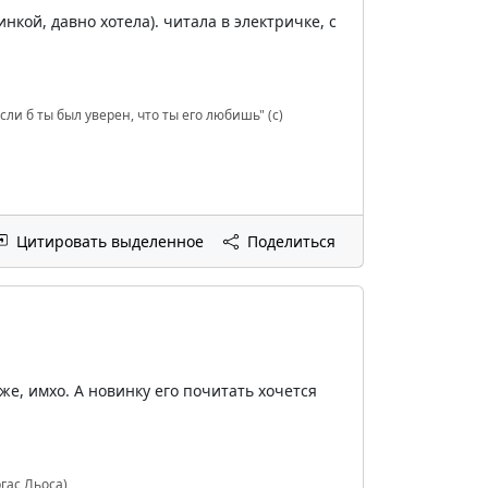
кой, давно хотела). читала в электричке, с
сли б ты был уверен, что ты его любишь" (с)
Цитировать выделенное
Поделиться
же, имхо. А новинку его почитать хочется
гас Льоса)