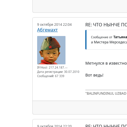
RE: ЧТО НЫНЧЕ 
9 октября 2014 22:04
Абгемахт
Татьяна
Сообщение от
а Мистера Мерседеса
Метнулся в известное
IP/Host: 217.24.187.---
Дата регистрации: 30.07.2010
Вот ведь!
Сообщений: 67 339
"BALINFUNDINUL UZBA
RE: ЧТО НЫНЧЕ 
9 октября 2014 22:20