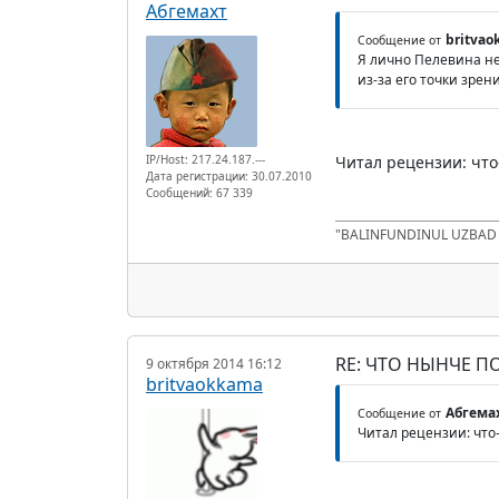
Абгемахт
britva
Сообщение от
Я лично Пелевина не
из-за его точки зрен
IP/Host: 217.24.187.---
Читал рецензии: что-
Дата регистрации: 30.07.2010
Сообщений: 67 339
"BALINFUNDINUL UZBA
RE: ЧТО НЫНЧЕ 
9 октября 2014 16:12
britvaokkama
Абгема
Сообщение от
Читал рецензии: что-