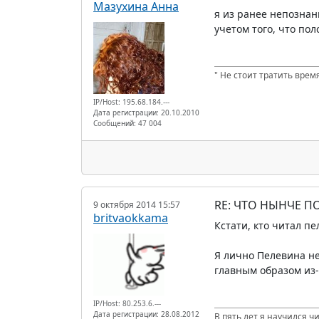
Мазухина Анна
я из ранее непознан
учетом того, что по
" Не стоит тратить время
IP/Host: 195.68.184.---
Дата регистрации: 20.10.2010
Сообщений: 47 004
RE: ЧТО НЫНЧЕ 
9 октября 2014 15:57
britvaokkama
Кстати, кто читал п
Я лично Пелевина не
главным образом из-
IP/Host: 80.253.6.---
Дата регистрации: 28.08.2012
В пять лет я научился ч