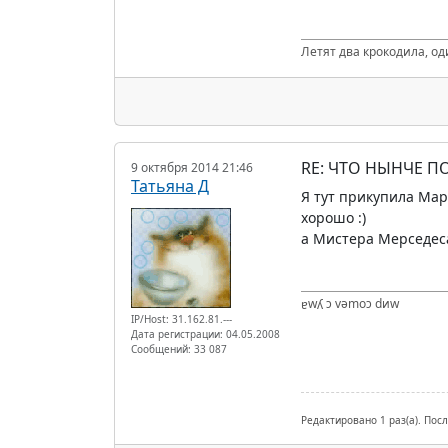
Летят два крокодила, од
RE: ЧТО НЫНЧЕ 
9 октября 2014 21:46
Татьяна Д
Я тут прикупила Мар
хорошо :)
а Мистера Мерседеса
ɐwʎ ɔ vǝmоɔ dиw
IP/Host: 31.162.81.---
Дата регистрации: 04.05.2008
Сообщений: 33 087
Редактировано 1 раз(а). Пос