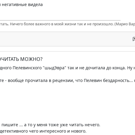
ом негативные видела
итать. Ничего более важного в моей жизни так и не произошло. (Марио Вар
ПОЧИТАТЬ МОЖНО?
одного Пелевинского "шыдЭвра" так и не дочитала до конца. Ну 
ге - вообще прочитала в рецензии, что Пелевин бездарность...
. пишите ... а то у меня тоже уже читать нечего.
з детективного чего интересного и нового.