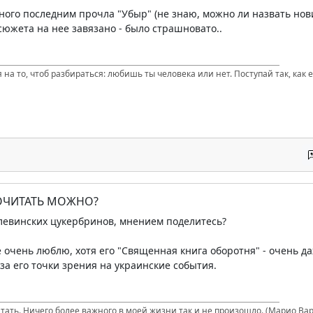
ного последним прочла "Убыр" (не знаю, можно ли назвать новин
лсюжета на нее завязано - было страшновато..
 на то, чтоб разбираться: любишь ты человека или нет. Поступай так, как е
ПОЧИТАТЬ МОЖНО?
елевинских цукербринов, мнением поделитесь?
 очень люблю, хотя его "Священная книга оборотня" - очень да
за его точки зрения на украинские события.
итать. Ничего более важного в моей жизни так и не произошло. (Марио Вар