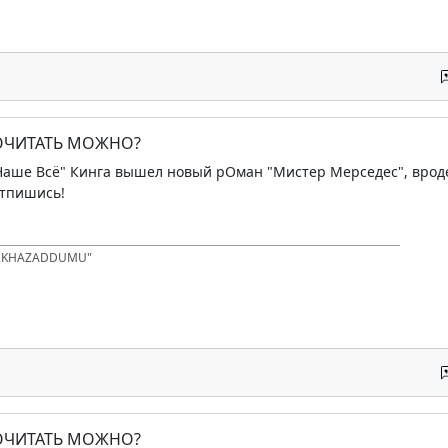
ПОЧИТАТЬ МОЖНО?
"Наше Всё" Кинга вышел новый рОман "Мистер Мерседес", вроде 
 отпишись!
D KHAZADDUMU"
ПОЧИТАТЬ МОЖНО?