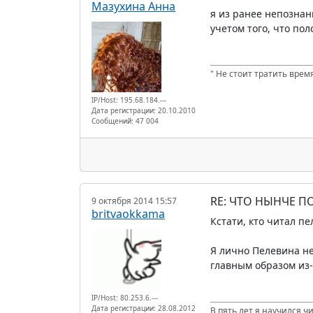
Мазухина Анна
я из ранее непознан
учетом того, что по
" Не стоит тратить время
IP/Host: 195.68.184.---
Дата регистрации: 20.10.2010
Сообщений: 47 004
RE: ЧТО НЫНЧЕ 
9 октября 2014 15:57
britvaokkama
Кстати, кто читал п
Я лично Пелевина не
главным образом из-
IP/Host: 80.253.6.---
Дата регистрации: 28.08.2012
В пять лет я научился ч