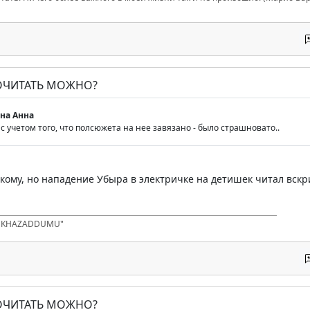
ПОЧИТАТЬ МОЖНО?
на Анна
 с учетом того, что полсюжета на нее завязано - было страшновато..
кому, но нападение Убыра в электричке на детишек читал вскр
D KHAZADDUMU"
ПОЧИТАТЬ МОЖНО?