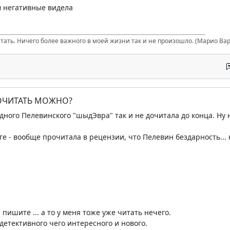
ом негативные видела
итать. Ничего более важного в моей жизни так и не произошло. (Марио Вар
ПОЧИТАТЬ МОЖНО?
одного Пелевинского "шыдЭвра" так и не дочитала до конца. Ну 
ге - вообще прочитала в рецензии, что Пелевин бездарность...
. пишите ... а то у меня тоже уже читать нечего.
з детективного чего интересного и нового.