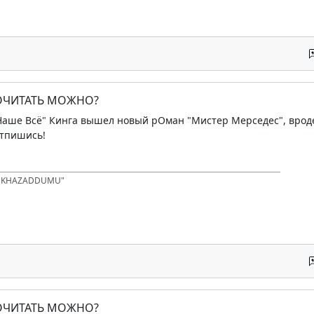
ПОЧИТАТЬ МОЖНО?
"Наше Всё" Кинга вышел новый рОман "Мистер Мерседес", вроде 
 отпишись!
D KHAZADDUMU"
ПОЧИТАТЬ МОЖНО?