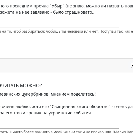
ного последним прочла "Убыр" (не знаю, можно ли назвать новин
лсюжета на нее завязано - было страшновато..
 на то, чтоб разбираться: любишь ты человека или нет. Поступай так, как е
ПОЧИТАТЬ МОЖНО?
елевинских цукербринов, мнением поделитесь?
 очень люблю, хотя его "Священная книга оборотня" - очень да
за его точки зрения на украинские события.
итать. Ничего более важного в моей жизни так и не произошло. (Марио Вар