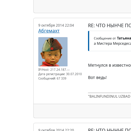
RE: ЧТО НЫНЧЕ 
9 октября 2014 22:04
Абгемахт
Татьяна
Сообщение от
а Мистера Мерседеса
Метнулся в известное
IP/Host: 217.24.187.---
Дата регистрации: 30.07.2010
Вот ведь!
Сообщений: 67 339
"BALINFUNDINUL UZBA
RE: ЧТО НЫНЧЕ 
9 октября 2014 22:20