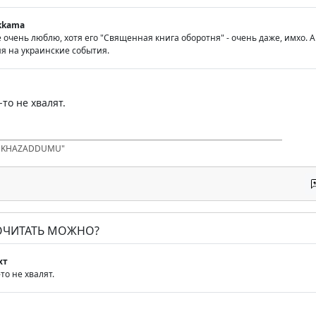
okkama
 очень люблю, хотя его "Священная книга оборотня" - очень даже, имхо. 
ия на украинские события.
то не хвалят.
D KHAZADDUMU"
ПОЧИТАТЬ МОЖНО?
хт
то не хвалят.