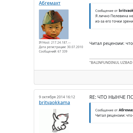
Абгемахт
britva
Сообщение от
Я лично Пелевина не
из-за его точки зрен
IP/Host: 217.24.187.---
Читал рецензии: что-
Дата регистрации: 30.07.2010
Сообщений: 67 339
"BALINFUNDINUL UZBA
RE: ЧТО НЫНЧЕ 
9 октября 2014 16:12
britvaokkama
Абгема
Сообщение от
Читал рецензии: что-