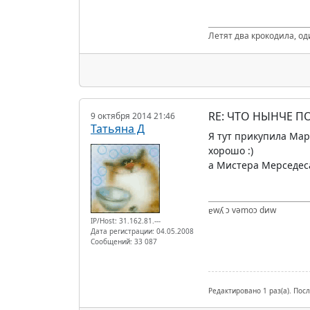
Летят два крокодила, од
RE: ЧТО НЫНЧЕ 
9 октября 2014 21:46
Татьяна Д
Я тут прикупила Мар
хорошо :)
а Мистера Мерседеса
ɐwʎ ɔ vǝmоɔ dиw
IP/Host: 31.162.81.---
Дата регистрации: 04.05.2008
Сообщений: 33 087
Редактировано 1 раз(а). Пос