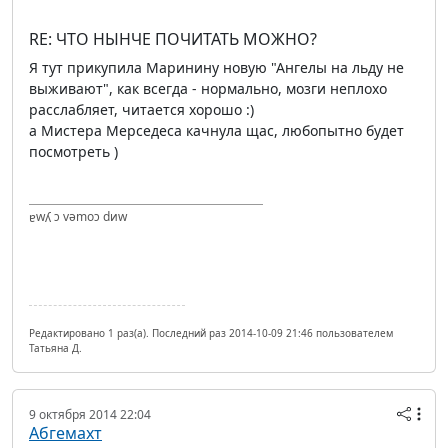
RE: ЧТО НЫНЧЕ ПОЧИТАТЬ МОЖНО?
Я тут прикупила Маринину новую "Ангелы на льду не
выживают", как всегда - нормально, мозги неплохо
расслабляет, читается хорошо :)
а Мистера Мерседеса качнула щас, любопытно будет
посмотреть )
ɐwʎ ɔ vǝmоɔ dиw
Редактировано 1 раз(а). Последний раз 2014-10-09 21:46 пользователем
Татьяна Д.
9 октября 2014 22:04
Абгемахт