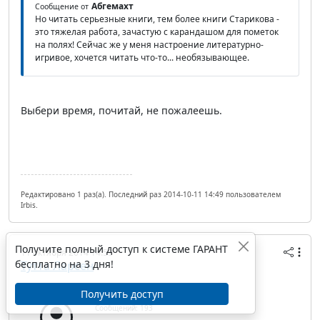
Абгемахт
Сообщение от
Но читать серьезные книги, тем более книги Старикова -
это тяжелая работа, зачастую с карандашом для пометок
на полях! Сейчас же у меня настроение литературно-
игривое, хочется читать что-то... необязывающее.
Выбери время, почитай, не пожалеешь.
Редактировано 1 раз(а). Последний раз 2014-10-11 14:49 пользователем
Irbis.
Получите полный доступ к системе ГАРАНТ
11 октября 2014 14:59
бесплатно на 3 дня!
Тутта Ларсен
IP/Host: 188.32.38.---
Получить доступ
Дата регистрации: 08.03.2009
Сообщений: 193