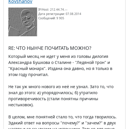
Kovshanov
IP/Host: 212.44.74.---
Дата регистрации: 07.08.2014
Сообщений: 9 905
RE: ЧТО НЫНЧЕ ПОЧИТАТЬ МОЖНО?
Который месяц не идет у меня из головы дилогия
Александра Бушкова о Сталине - "Ледяной трон" и
"Красный монарх". Издана она давно, но я только в
этом году прочитал.
Не так уж много нового из неё не узнал. Зато то, что
знал до этого: а) упорядочилось; б) утратило
противоречивость (стали понятны причины
нестыковок).
В целом, мне понятней стало то, что тогда творилось.
Эдакий ответ на вопросы "почему?" и "зачем?" в двух
частях и со ссылками на источники. Только для меня