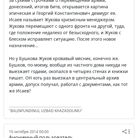
За сухими строчками о перемещении армий,
донесений, итогов битв, открывается картина
эпическая и Георгий Константинович демиург ея.
Исаев называет Жукова кризисным менеджером.
Жукова перемещают с одного фронта на другой, туда,
где положение недалеко от безысходного, и Жуков с
блеском исправляет ситуацию. После этого новое
назначение...
Но у Бушкова Жуков кровавый мясник, конечно же.
Бушков, по-моему, вообще из частного дома никуда не
выезжает годами, окопался в четырех стенах и книжки
пишет. ОН хоть раз выезжал в центральный архив
армии, допуск получал, работал с документами, как тот
же Исаев?
"BALINFUNDINUL UZBAD KHAZADDUMU"
10 октября 2014 00:00
Анонимный пользователь