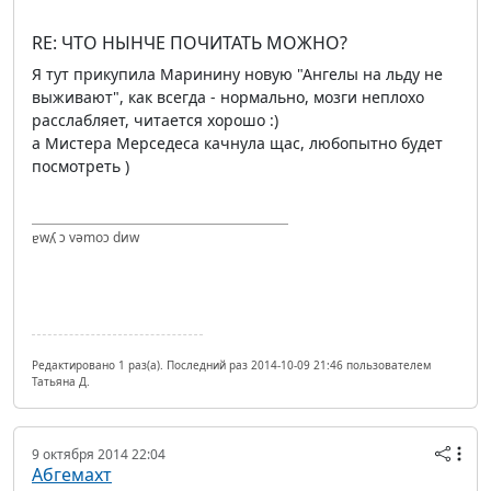
RE: ЧТО НЫНЧЕ ПОЧИТАТЬ МОЖНО?
Я тут прикупила Маринину новую "Ангелы на льду не
выживают", как всегда - нормально, мозги неплохо
расслабляет, читается хорошо :)
а Мистера Мерседеса качнула щас, любопытно будет
посмотреть )
ɐwʎ ɔ vǝmоɔ dиw
Редактировано 1 раз(а). Последний раз 2014-10-09 21:46 пользователем
Татьяна Д.
9 октября 2014 22:04
Абгемахт