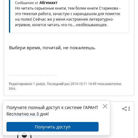
Абгемахт
Сообщение от
Но читать серьезные книги, тем более книги Старикова -
это тяжелая работа, зачастую с карандашом для пометок
на полях! Сейчас же у меня настроение литературно-
игривое, хочется читать что-то... необязывающее.
Выбери время, почитай, не пожалеешь.
Редактировано 1 раз(а). Последний раз 2014-10-11 14:49 пользователем
Irbis.
Получите полный доступ к системе ГАРАНТ
11 октября 2014 14:59
бесплатно на 3 дня!
Тутта Ларсен
IP/Host: 188.32.38.---
Получить доступ
Дата регистрации: 08.03.2009
Сообщений: 193