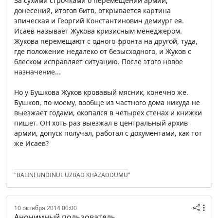
За сухими строчками о перемещении армий,
донесений, итогов битв, открывается картина
эпическая и Георгий Константинович демиург ея.
Исаев называет Жукова кризисным менеджером.
Жукова перемещают с одного фронта на другой, туда,
где положение недалеко от безысходного, и Жуков с
блеском исправляет ситуацию. После этого новое
назначение...
Но у Бушкова Жуков кровавый мясник, конечно же.
Бушков, по-моему, вообще из частного дома никуда не
выезжает годами, окопался в четырех стенах и книжки
пишет. ОН хоть раз выезжал в центральный архив
армии, допуск получал, работал с документами, как тот
же Исаев?
"BALINFUNDINUL UZBAD KHAZADDUMU"
10 октября 2014 00:00
Анонимный пользователь