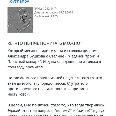
Kovshanov
IP/Host: 212.44.74.---
Дата регистрации: 07.08.2014
Сообщений: 9 905
RE: ЧТО НЫНЧЕ ПОЧИТАТЬ МОЖНО?
Который месяц не идет у меня из головы дилогия
Александра Бушкова о Сталине - "Ледяной трон" и
"Красный монарх". Издана она давно, но я только в
этом году прочитал.
Не так уж много нового из неё не узнал. Зато то, что
знал до этого: а) упорядочилось; б) утратило
противоречивость (стали понятны причины
нестыковок).
В целом, мне понятней стало то, что тогда творилось.
Эдакий ответ на вопросы "почему?" и "зачем?" в двух
частях и со ссылками на источники. Только для меня