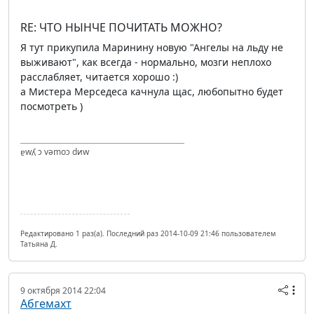
RE: ЧТО НЫНЧЕ ПОЧИТАТЬ МОЖНО?
Я тут прикупила Маринину новую "Ангелы на льду не
выживают", как всегда - нормально, мозги неплохо
расслабляет, читается хорошо :)
а Мистера Мерседеса качнула щас, любопытно будет
посмотреть )
ɐwʎ ɔ vǝmоɔ dиw
Редактировано 1 раз(а). Последний раз 2014-10-09 21:46 пользователем
Татьяна Д.
9 октября 2014 22:04
Абгемахт