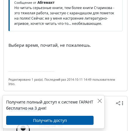
Абгемахт
Сообщение от
Но читать серьезные книги, тем более книги Старикова -
это тяжелая работа, зачастую с карандашом для пометок
на полях! Сейчас же у меня настроение литературно-
игривое, хочется читать что-то... необязывающее.
Выбери время, почитай, не пожалеешь.
Редактировано 1 раз(а). Последний раз 2014-10-11 14:49 пользователем
Irbis.
Получите полный доступ к системе ГАРАНТ
11 октября 2014 14:59
бесплатно на 3 дня!
Тутта Ларсен
IP/Host: 188.32.38.---
Получить доступ
Дата регистрации: 08.03.2009
Сообщений: 193