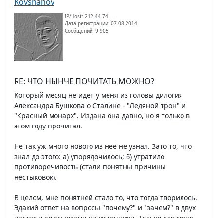
Kovshanov
IP/Host: 212.44.74.---
Дата регистрации: 07.08.2014
Сообщений: 9 905
RE: ЧТО НЫНЧЕ ПОЧИТАТЬ МОЖНО?
Который месяц не идет у меня из головы дилогия
Александра Бушкова о Сталине - "Ледяной трон" и
"Красный монарх". Издана она давно, но я только в
этом году прочитал.
Не так уж много нового из неё не узнал. Зато то, что
знал до этого: а) упорядочилось; б) утратило
противоречивость (стали понятны причины
нестыковок).
В целом, мне понятней стало то, что тогда творилось.
Эдакий ответ на вопросы "почему?" и "зачем?" в двух
частях и со ссылками на источники. Только для меня