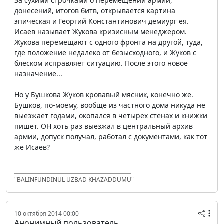
За сухими строчками о перемещении армий,
донесений, итогов битв, открывается картина
эпическая и Георгий Константинович демиург ея.
Исаев называет Жукова кризисным менеджером.
Жукова перемещают с одного фронта на другой, туда,
где положение недалеко от безысходного, и Жуков с
блеском исправляет ситуацию. После этого новое
назначение...
Но у Бушкова Жуков кровавый мясник, конечно же.
Бушков, по-моему, вообще из частного дома никуда не
выезжает годами, окопался в четырех стенах и книжки
пишет. ОН хоть раз выезжал в центральный архив
армии, допуск получал, работал с документами, как тот
же Исаев?
"BALINFUNDINUL UZBAD KHAZADDUMU"
10 октября 2014 00:00
Анонимный пользователь