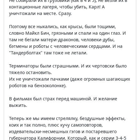
Не собирали их в грузовики (как в 4 и 5), не везли их в
контационные лагеря, чтобы убить, Карл! А
уничтожали на месте. Сразу.
Поэтому все ныкались, как крысы, были тощими,
словно Майкл Бин, грязными и спали на один глаз. И
там не бегали матери-драконов, человеки-дубы,
бэтмены и роботы с человеческими сердцами. И на
"Тандерболтах" там тоже не летали.
Терминаторы были страшными. И их чертовски было
тяжело остановить.
Их не уничтожали пачками (даже огромных шагающих
роботов на бензоколонке).
В фильмах был страх перед машиной. И желание
выжить.
Теперь же мы имеем стрелялку, бездушные эффекты,
коих и так полно, плюс кучу самоповторов,
издевательски-несмешных гэгов и постаревшего
губернатора Калифорнии. Который, как и серии 3-4-5