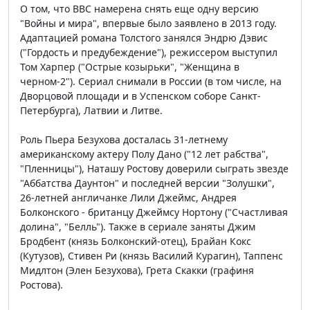
О том, что ВВС намерена снять еще одну версию
"Войны и мира", впервые было заявлено в 2013 году.
Адаптацией романа Толстого занялся Эндрю Дэвис
("Гордость и предубеждение"), режиссером выступил
Том Харпер ("Острые козырьки", "Женщина в
черном-2"). Сериал снимали в России (в том числе, на
Дворцовой площади и в Успенском соборе Санкт-
Петербурга), Латвии и Литве.
Роль Пьера Безухова досталась 31-летнему
американскому актеру Полу Дано ("12 лет рабства",
"Пленницы"), Наташу Ростову доверили сыграть звезде
"Аббатства Даунтон" и последней версии "Золушки",
26-летней англичанке Лили Джеймс, Андрея
Болконского - британцу Джеймсу Нортону ("Счастливая
долина", "Белль"). Также в сериале заняты Джим
Бродбент (князь Болконский-отец), Брайан Кокс
(Кутузов), Стивен Ри (князь Василий Курагин), Таппенс
Мидлтон (Элен Безухова), Грета Скакки (графиня
Ростова).