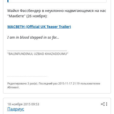
Майкл Фассбендер в неуклонно надвигающемся на нас
"Макбете" (26 ноября):
MACBETH (Official UK Teaser Trailer)
I am in blood stepped in so far...
"BALINFUNDINUL UZBAD KHAZADDUMU"
Редактировано 3 раз(а). Последний раз 2015-11-17 21:19 пользователем
Абгемахт.
18 ноября 2015 09:53
Падриус