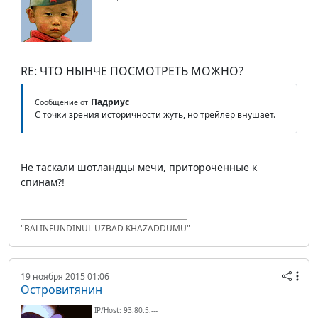
RE: ЧТО НЫНЧЕ ПОСМОТРЕТЬ МОЖНО?
Падриус
Сообщение от
С точки зрения историчности жуть, но трейлер внушает.
Не таскали шотландцы мечи, притороченные к
спинам?!
"BALINFUNDINUL UZBAD KHAZADDUMU"
19 ноября 2015 01:06
Островитянин
IP/Host: 93.80.5.---