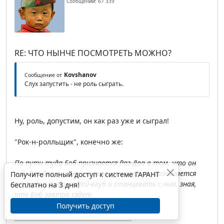
Сообщений: 67 339
RE: ЧТО НЫНЧЕ ПОСМОТРЕТЬ МОЖНО?
Kovshanov
Сообщение от
Слух запустить - не роль сыграть.
Ну, роль, допустим, он как раз уже и сыграл!
"Рок-н-ролльщик", конечно же:
По пути туда Боб признается Раз-Два в том, что он
гей. Раз-Два в шоке, но успокоившись он соглашается
Получите полный доступ к системе ГАРАНТ
сходить с Бобом в гей-клуб и станцевать с ним, зная,
бесплатно на 3 дня!
что Боб завтра сядет.
Получить доступ