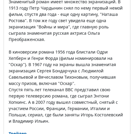
Знаменитый роман имеет множество экранизаций. В
1913 году Петр Чардынин снял по нему первый немой
фильм, спустя два года - еще одну картину, "Наташа
Ростова". В том же году свет увидела еще одна
экранизация "Войны и мира", где главную роль
сыграла знаменитая русская актриса Ольга
Преображенская.
В киноверсии романа 1956 года блистали Одри
Хепберн и Генри Форда (фильм номинировали на
"Оскар"). В 1967 году на экраны вышла знаменитая
экранизация Сергея Бондарчука с Людмилой
Савельевой и Вячеславом Тихоновым, получившая
массу призов, включая "Оскар".
Спустя пять лет телеканал ВВС представил свою
первую телеверсию романа, где сыграл Энтони
Хопкинс. А в 2007 году вышел совместный, снятый с
участием России, Франции, Германии, Италии и
Польши, сериал, где были заняты Игорь Костолевский
и Владимир Ильин.
Трейлер