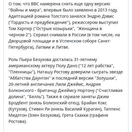
О том, что ВВС намерена снять еще одну версию
"Войны и мира", впервые было заявлено в 2013 году.
Адаптацией романа Толстого занялся Эндрю Дэвис
("Гордость и предубеждение"), режиссером выступил
Том Харпер ("Острые козырьки", "Женщина в
черном-2"). Сериал снимали в России (в том числе, на
Дворцовой площади и в Успенском соборе Санкт-
Петербурга), Латвии и Литве.
Роль Пьера Безухова досталась 31-летнему
американскому актеру Полу Дано ("12 лет рабства",
"Пленницы"), Наташу Ростову доверили сыграть звезде
"Аббатства Даунтон" и последней версии "Золушки",
26-летней англичанке Лили Джеймс, Андрея
Болконского - британцу Джеймсу Нортону ("Счастливая
долина", "Белль"). Также в сериале заняты Джим
Бродбент (князь Болконский-отец), Брайан Кокс
(Кутузов), Стивен Ри (князь Василий Курагин), Таппенс
Мидлтон (Элен Безухова), Грета Скакки (графиня
Ростова).