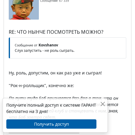
Сообщений: 67 339
RE: ЧТО НЫНЧЕ ПОСМОТРЕТЬ МОЖНО?
Kovshanov
Сообщение от
Слух запустить - не роль сыграть.
Ну, роль, допустим, он как раз уже и сыграл!
"Рок-н-ролльщик", конечно же:
По пути туда Боб признается Раз-Два в том, что он
гей. Раз-Два в шоке, но успокоившись он соглашается
Получите полный доступ к системе ГАРАНТ
сходить с Бобом в гей-клуб и станцевать с ним, зная,
бесплатно на 3 дня!
что Боб завтра сядет.
Получить доступ