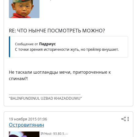
RE: ЧТО НЫНЧЕ ПОСМОТРЕТЬ МОЖНО?
Падриус
Сообщение от
С точки зрения историчности жуть, но трейлер внушает.
Не таскали шотландцы мечи, притороченные к
спинам?!
"BALINFUNDINUL UZBAD KHAZADDUMU"
19 ноября 2015 01:06
Островитянин
IP/Host: 93.80.5.---