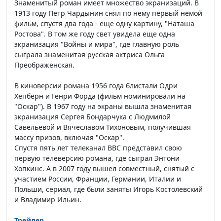
Знаменитый роман имеет множество экранизаций. В
1913 году Петр Чардынин снял по нему первый немой
фильм, спустя два года - еще одну картину, "Наташа
Ростова". В том же году свет увидела еще одна
экранизация "Войны и мира", где главную роль
сыграла знаменитая русская актриса Ольга
Преображенская.
В киноверсии романа 1956 года блистали Одри
Хепберн и Генри Форда (фильм номинировали на
"Оскар"). В 1967 году на экраны вышла знаменитая
экранизация Сергея Бондарчука с Людмилой
Савельевой и Вячеславом Тихоновым, получившая
массу призов, включая "Оскар".
Спустя пять лет телеканал ВВС представил свою
первую телеверсию романа, где сыграл Энтони
Хопкинс. А в 2007 году вышел совместный, снятый с
участием России, Франции, Германии, Италии и
Польши, сериал, где были заняты Игорь Костолевский
и Владимир Ильин.
Трейлер