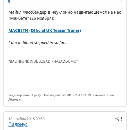
Майкл Фассбендер в неуклонно надвигающемся на нас
"Макбете" (26 ноября):
MACBETH (Official UK Teaser Trailer)
I am in blood stepped in so far...
"BALINFUNDINUL UZBAD KHAZADDUMU"
Редактировано 3 раз(а). Последний раз 2015-11-17 21:19 пользователем
Абгемахт.
18 ноября 2015 09:53
Падриус