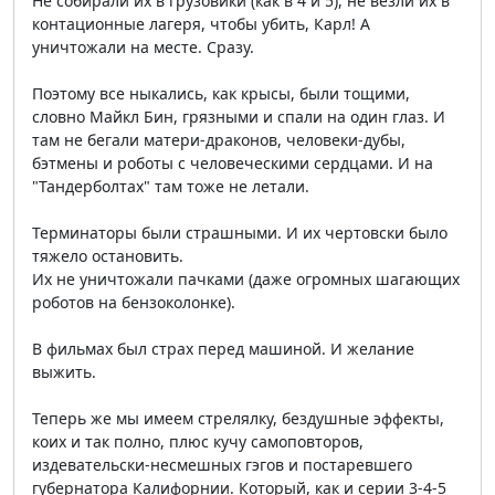
Не собирали их в грузовики (как в 4 и 5), не везли их в
контационные лагеря, чтобы убить, Карл! А
уничтожали на месте. Сразу.
Поэтому все ныкались, как крысы, были тощими,
словно Майкл Бин, грязными и спали на один глаз. И
там не бегали матери-драконов, человеки-дубы,
бэтмены и роботы с человеческими сердцами. И на
"Тандерболтах" там тоже не летали.
Терминаторы были страшными. И их чертовски было
тяжело остановить.
Их не уничтожали пачками (даже огромных шагающих
роботов на бензоколонке).
В фильмах был страх перед машиной. И желание
выжить.
Теперь же мы имеем стрелялку, бездушные эффекты,
коих и так полно, плюс кучу самоповторов,
издевательски-несмешных гэгов и постаревшего
губернатора Калифорнии. Который, как и серии 3-4-5