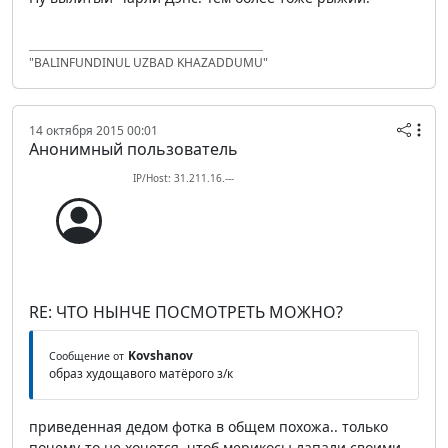
"BALINFUNDINUL UZBAD KHAZADDUMU"
14 октября 2015 00:01
Анонимный пользователь
IP/Host: 31.211.16.---
RE: ЧТО НЫНЧЕ ПОСМОТРЕТЬ МОЖНО?
Kovshanov
Сообщение от
образ худощавого матёрого з/к
приведенная дедом фотка в общем похожа.. только
почему-то не хочется, чтоб мерикосы лапали своими