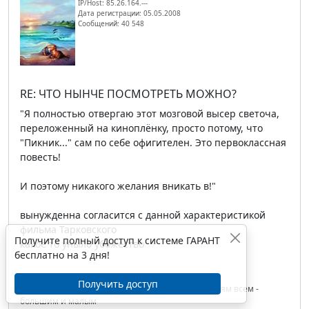
IP/Host: 85.26.164.---
Дата регистрации: 05.05.2008
Сообщений: 40 548
RE: ЧТО НЫНЧЕ ПОСМОТРЕТЬ МОЖНО?
"Я полностью отвергаю этот мозговой высер светоча,
переложенный на киноплёнку, просто потому, что
"Пикник..." сам по себе офигителен. Это первоклассная
повесть!
И поэтому никакого желания вникать в!"
вынужденна согласится с данной характеристикой
фильма Тарковского
Получите полный доступ к системе ГАРАНТ
какое то уныло убожество
бесплатно на 3 дня!
Получить доступ
сильней молитва тех, кто сердце отдает созданьям всем -
большим и малым