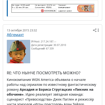
13 октября 2015 23:32
Абгемахт
IP/Host: 217.24.187.---
Дата регистрации: 30.07.2010
Сообщений: 67 339
RE: ЧТО НЫНЧЕ ПОСМОТРЕТЬ МОЖНО?
Кинокомпания WGN America объявила о начале
работы над сериалом по известному фантастическому
роману
Аркадия и Бориса Стругацких «Пикник на
обочине»
. Идею реализует звёздная команда:
сценарист «Превосходства» Джек Паглен и режиссёр
части эпизодов «Игры престолов» Алан Тейлор.