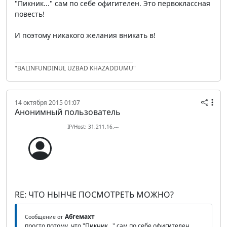
"Пикник..." сам по себе офигителен. Это первоклассная
повесть!
И поэтому никакого желания вникать в!
"BALINFUNDINUL UZBAD KHAZADDUMU"
14 октября 2015 01:07
Анонимный пользователь
IP/Host: 31.211.16.---
RE: ЧТО НЫНЧЕ ПОСМОТРЕТЬ МОЖНО?
Абгемахт
Сообщение от
просто потому, что "Пикник..." сам по себе офигителен.