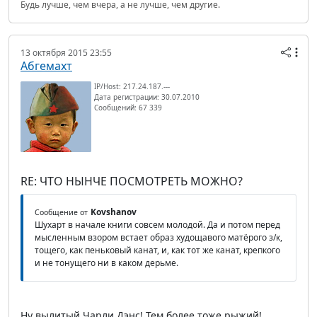
Будь лучше, чем вчера, а не лучше, чем другие.
13 октября 2015 23:55
Абгемахт
IP/Host: 217.24.187.---
Дата регистрации: 30.07.2010
Сообщений: 67 339
RE: ЧТО НЫНЧЕ ПОСМОТРЕТЬ МОЖНО?
Kovshanov
Сообщение от
Шухарт в начале книги совсем молодой. Да и потом перед
мысленным взором встает образ худощавого матёрого з/к,
тощего, как пеньковый канат, и, как тот же канат, крепкого
и не тонущего ни в каком дерьме.
Ну вылитый Чарли Дэнс! Тем более тоже рыжий!