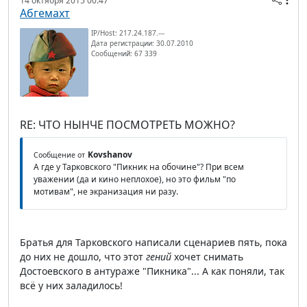
14 октября 2015 00:47
Абгемахт
IP/Host: 217.24.187.---
Дата регистрации: 30.07.2010
Сообщений: 67 339
RE: ЧТО НЫНЧЕ ПОСМОТРЕТЬ МОЖНО?
Kovshanov
Сообщение от
А где у Тарковского "Пикник на обочине"? При всем
уважении (да и кино неплохое), но это фильм "по
мотивам", не экранизация ни разу.
Братья для Тарковского написали сценариев пять, пока
до них не дошло, что этот
гений
хочет снимать
Достоевского в антураже "Пикника"... А как поняли, так
всё у них заладилось!