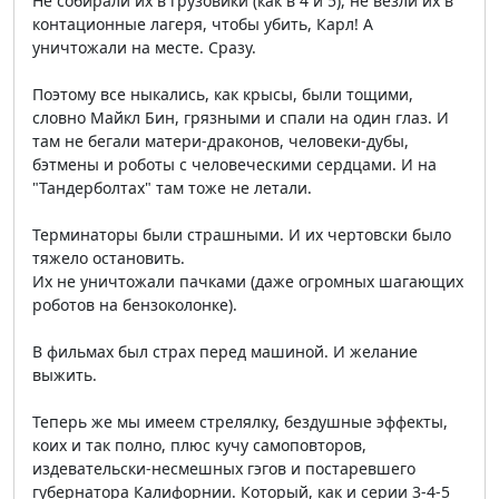
Не собирали их в грузовики (как в 4 и 5), не везли их в
контационные лагеря, чтобы убить, Карл! А
уничтожали на месте. Сразу.
Поэтому все ныкались, как крысы, были тощими,
словно Майкл Бин, грязными и спали на один глаз. И
там не бегали матери-драконов, человеки-дубы,
бэтмены и роботы с человеческими сердцами. И на
"Тандерболтах" там тоже не летали.
Терминаторы были страшными. И их чертовски было
тяжело остановить.
Их не уничтожали пачками (даже огромных шагающих
роботов на бензоколонке).
В фильмах был страх перед машиной. И желание
выжить.
Теперь же мы имеем стрелялку, бездушные эффекты,
коих и так полно, плюс кучу самоповторов,
издевательски-несмешных гэгов и постаревшего
губернатора Калифорнии. Который, как и серии 3-4-5