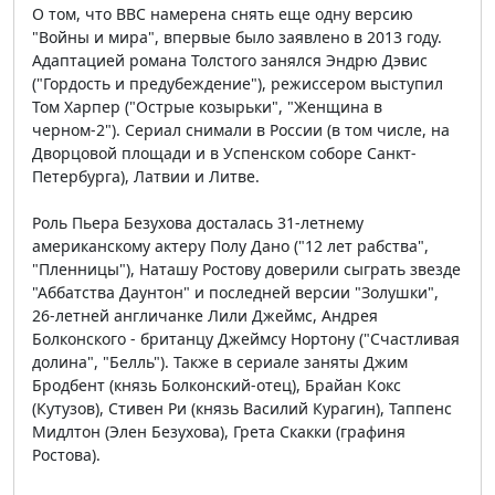
О том, что ВВС намерена снять еще одну версию
"Войны и мира", впервые было заявлено в 2013 году.
Адаптацией романа Толстого занялся Эндрю Дэвис
("Гордость и предубеждение"), режиссером выступил
Том Харпер ("Острые козырьки", "Женщина в
черном-2"). Сериал снимали в России (в том числе, на
Дворцовой площади и в Успенском соборе Санкт-
Петербурга), Латвии и Литве.
Роль Пьера Безухова досталась 31-летнему
американскому актеру Полу Дано ("12 лет рабства",
"Пленницы"), Наташу Ростову доверили сыграть звезде
"Аббатства Даунтон" и последней версии "Золушки",
26-летней англичанке Лили Джеймс, Андрея
Болконского - британцу Джеймсу Нортону ("Счастливая
долина", "Белль"). Также в сериале заняты Джим
Бродбент (князь Болконский-отец), Брайан Кокс
(Кутузов), Стивен Ри (князь Василий Курагин), Таппенс
Мидлтон (Элен Безухова), Грета Скакки (графиня
Ростова).