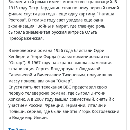
Знаменитый роман имеет множество экранизаций. В
1913 году Петр Чардынин снял по нему первый немой
фильм, спустя два года - еще одну картину, "Наташа
Ростова". В том же году свет увидела еще одна
экранизация "Войны и мира", где главную роль
сыграла знаменитая русская актриса Ольга
Преображенская.
В киноверсии романа 1956 года блистали Одри
Хепберн и Генри Форда (фильм номинировали на
"Оскар"). В 1967 году на экраны вышла знаменитая
экранизация Сергея Бондарчука с Людмилой
Савельевой и Вячеславом Тихоновым, получившая
массу призов, включая "Оскар".
Спустя пять лет телеканал ВВС представил свою
первую телеверсию романа, где сыграл Энтони
Хопкинс. А в 2007 году вышел совместный, снятый с
участием России, Франции, Германии, Италии и
Польши, сериал, где были заняты Игорь Костолевский
и Владимир Ильин.
Трейлер