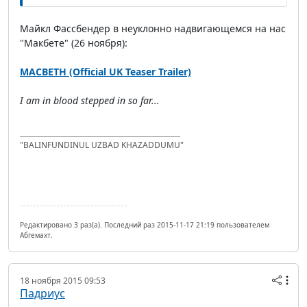
Майкл Фассбендер в неуклонно надвигающемся на нас
"Макбете" (26 ноября):
MACBETH (Official UK Teaser Trailer)
I am in blood stepped in so far...
"BALINFUNDINUL UZBAD KHAZADDUMU"
Редактировано 3 раз(а). Последний раз 2015-11-17 21:19 пользователем
Абгемахт.
18 ноября 2015 09:53
Падриус