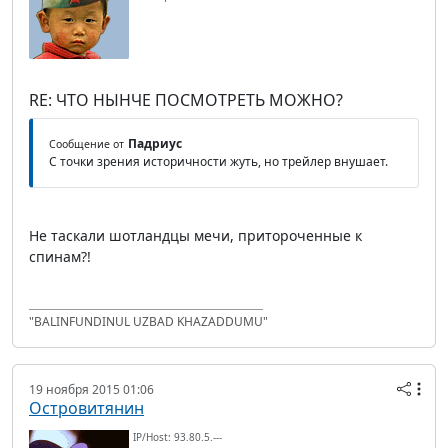
RE: ЧТО НЫНЧЕ ПОСМОТРЕТЬ МОЖНО?
Падриус
Сообщение от
С точки зрения историчности жуть, но трейлер внушает.
Не таскали шотландцы мечи, притороченные к
спинам?!
"BALINFUNDINUL UZBAD KHAZADDUMU"
19 ноября 2015 01:06
Островитянин
IP/Host: 93.80.5.---