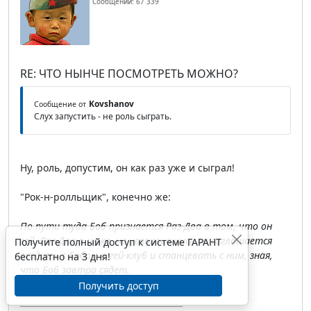
Сообщений: 67 339
RE: ЧТО НЫНЧЕ ПОСМОТРЕТЬ МОЖНО?
Kovshanov
Сообщение от
Слух запустить - не роль сыграть.
Ну, роль, допустим, он как раз уже и сыграл!
"Рок-н-ролльщик", конечно же:
По пути туда Боб признается Раз-Два в том, что он
гей. Раз-Два в шоке, но успокоившись он соглашается
Получите полный доступ к системе ГАРАНТ
сходить с Бобом в гей-клуб и станцевать с ним, зная,
бесплатно на 3 дня!
что Боб завтра сядет.
Получить доступ