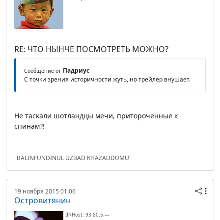
RE: ЧТО НЫНЧЕ ПОСМОТРЕТЬ МОЖНО?
Падриус
Сообщение от
С точки зрения историчности жуть, но трейлер внушает.
Не таскали шотландцы мечи, притороченные к
спинам?!
"BALINFUNDINUL UZBAD KHAZADDUMU"
19 ноября 2015 01:06
Островитянин
IP/Host: 93.80.5.---