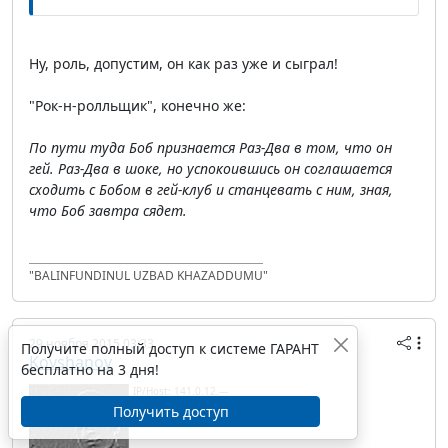
Ну, роль, допустим, он как раз уже и сыграл!
"Рок-н-ролльщик", конечно же:
По пути туда Боб признается Раз-Два в том, что он
гей. Раз-Два в шоке, но успокоившись он соглашается
сходить с Бобом в гей-клуб и станцевать с ним, зная,
что Боб завтра сядет.
"BALINFUNDINUL UZBAD KHAZADDUMU"
29 ноября 2015 03:33
Получите полный доступ к системе ГАРАНТ
Kovshanov
бесплатно на 3 дня!
IP/Host: 141.0.12.---
Дата регистрации: 07.08.2014
Получить доступ
Сообщений: 9 905