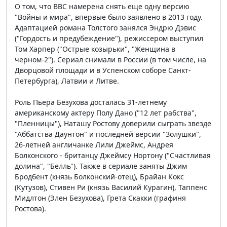
О том, что ВВС намерена снять еще одну версию
"Войны и мира", впервые было заявлено в 2013 году.
Адаптацией романа Толстого занялся Эндрю Дэвис
("Гордость и предубеждение"), режиссером выступил
Том Харпер ("Острые козырьки", "Женщина в
черном-2"). Сериал снимали в России (в том числе, на
Дворцовой площади и в Успенском соборе Санкт-
Петербурга), Латвии и Литве.
Роль Пьера Безухова досталась 31-летнему
американскому актеру Полу Дано ("12 лет рабства",
"Пленницы"), Наташу Ростову доверили сыграть звезде
"Аббатства Даунтон" и последней версии "Золушки",
26-летней англичанке Лили Джеймс, Андрея
Болконского - британцу Джеймсу Нортону ("Счастливая
долина", "Белль"). Также в сериале заняты Джим
Бродбент (князь Болконский-отец), Брайан Кокс
(Кутузов), Стивен Ри (князь Василий Курагин), Таппенс
Мидлтон (Элен Безухова), Грета Скакки (графиня
Ростова).