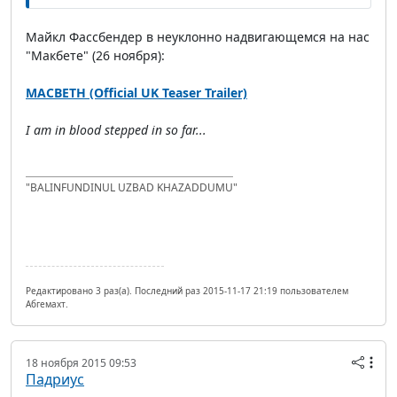
Майкл Фассбендер в неуклонно надвигающемся на нас
"Макбете" (26 ноября):
MACBETH (Official UK Teaser Trailer)
I am in blood stepped in so far...
"BALINFUNDINUL UZBAD KHAZADDUMU"
Редактировано 3 раз(а). Последний раз 2015-11-17 21:19 пользователем
Абгемахт.
18 ноября 2015 09:53
Падриус