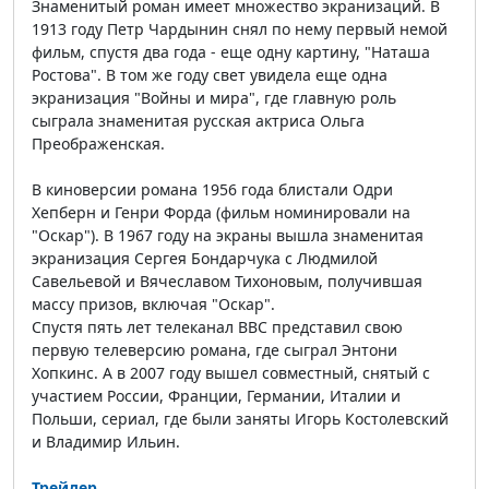
Знаменитый роман имеет множество экранизаций. В
1913 году Петр Чардынин снял по нему первый немой
фильм, спустя два года - еще одну картину, "Наташа
Ростова". В том же году свет увидела еще одна
экранизация "Войны и мира", где главную роль
сыграла знаменитая русская актриса Ольга
Преображенская.
В киноверсии романа 1956 года блистали Одри
Хепберн и Генри Форда (фильм номинировали на
"Оскар"). В 1967 году на экраны вышла знаменитая
экранизация Сергея Бондарчука с Людмилой
Савельевой и Вячеславом Тихоновым, получившая
массу призов, включая "Оскар".
Спустя пять лет телеканал ВВС представил свою
первую телеверсию романа, где сыграл Энтони
Хопкинс. А в 2007 году вышел совместный, снятый с
участием России, Франции, Германии, Италии и
Польши, сериал, где были заняты Игорь Костолевский
и Владимир Ильин.
Трейлер