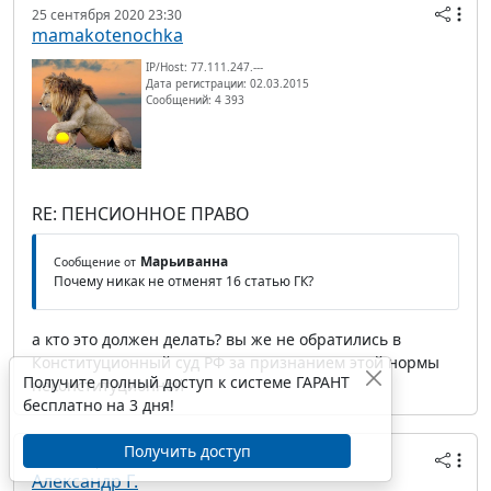
25 сентября 2020 23:30
mamakotenochka
IP/Host: 77.111.247.---
Дата регистрации: 02.03.2015
Сообщений: 4 393
RE: ПЕНСИОННОЕ ПРАВО
Марьиванна
Сообщение от
Почему никак не отменят 16 статью ГК?
а кто это должен делать? вы же не обратились в
Конституционный суд РФ за признанием этой нормы
Получите полный доступ к системе ГАРАНТ
неконституционной
бесплатно на 3 дня!
Получить доступ
26 сентября 2020 00:48
Александр Г.