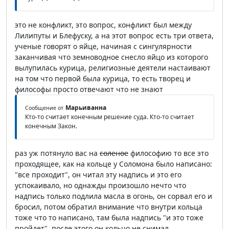
это не конфликт, это вопрос, конфликт был между
Лилипуты и Блефуску, а на этот вопрос есть три ответа,
ученые говорят о яйце, начиная с сингулярности
заканчивая что земноводное снесло яйцо из которого
вылупилась курица, религиозные деятели настаивают
на том что первой была курица, то есть творец и
философы просто отвечают что не знают
Марьиванна
Сообщение от
Кто-то считает конечным решение суда. Кто-то считает
конечным Закон.
раз уж потянуло вас на
соленое
философию то все это
проходящее, как на кольце у Соломона было написано:
"все проходит", он читал эту надпись и это его
успокаивало, но однажды произошло нечто что
надпись только подлила масла в огонь, он сорвал его и
бросил, потом обратил внимание что внутри кольца
тоже что то написано, там была надпись "и это тоже
пройдет", после этого он кольцо не снимал