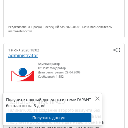
Редактировано 1 раз(а). Последний раз 2020-06-01 14:34 пользователем
mamakotenochka.
1 июня 2020 18:02
administrator
Администратор
IP/Host: Модератор
Дата регистрации: 29.04.2008
Сообщений: 1 552
Получите полный доступ к системе ГАРАНТ
RE: ПЕНСИОННОЕ ПРАВО
бесплатно на 3 дня!
Галина1000, за создание второго аккаунта без
согласования с администраторами форума Вы
Получить доступ
получаете дополнительные две недели бана на