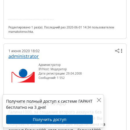
Редактировано 1 раз(а). Последний раз 2020-06-01 14:34 пользователем
mamakotenochka.
1 июня 2020 18:02
administrator
Администратор
IP/Host: Модератор
Дата регистрации: 29.04.2008
Сообщений: 1 552
Получите полный доступ к системе ГАРАНТ
RE: ПЕНСИОННОЕ ПРАВО
бесплатно на 3 дня!
Галина1000, за создание второго аккаунта без
согласования с администраторами форума Вы
Получить доступ
получаете дополнительные две недели бана на