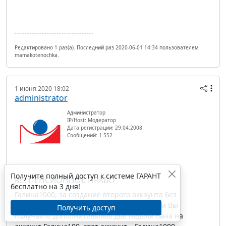
Редактировано 1 раз(а). Последний раз 2020-06-01 14:34 пользователем
mamakotenochka.
1 июня 2020 18:02
administrator
Администратор
IP/Host: Модератор
Дата регистрации: 29.04.2008
Сообщений: 1 552
Получите полный доступ к системе ГАРАНТ
RE: ПЕНСИОННОЕ ПРАВО
бесплатно на 3 дня!
Галина1000, за создание второго аккаунта без
согласования с администраторами форума Вы
Получить доступ
получаете дополнительные две недели бана на