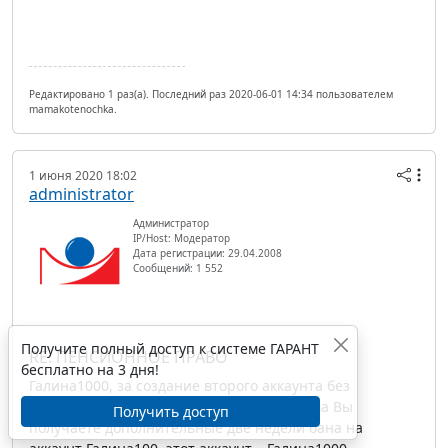
Редактировано 1 раз(а). Последний раз 2020-06-01 14:34 пользователем
mamakotenochka.
1 июня 2020 18:02
administrator
Администратор
IP/Host: Модератор
Дата регистрации: 29.04.2008
Сообщений: 1 552
Получите полный доступ к системе ГАРАНТ
RE: ПЕНСИОННОЕ ПРАВО
бесплатно на 3 дня!
Галина1000, за создание второго аккаунта без
согласования с администраторами форума Вы
Получить доступ
получаете дополнительные две недели бана на