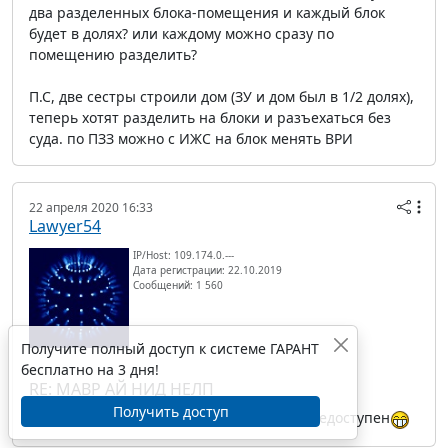
два разделенных блока-помещения и каждый блок
будет в долях? или каждому можно сразу по
помещению разделить?
П.С, две сестры строили дом (ЗУ и дом был в 1/2 долях),
теперь хотят разделить на блоки и разъехаться без
суда. по ПЗЗ можно с ИЖС на блок менять ВРИ
22 апреля 2020 16:33
Lawyer54
IP/Host: 109.174.0.---
Дата регистрации: 22.10.2019
Сообщений: 1 560
Получите полный доступ к системе ГАРАНТ
бесплатно на 3 дня!
RE: МАВР АЙ НИД НЕЛП
Получить доступ
vtb
, Мавр в отпуске. Абонент временно недоступен