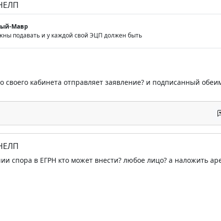
 НЕЛП
мый-Мавр
лжны подавать и у каждой свой ЭЦП должен быть
 со своего кабинета отправляет заявление? и подписанный обе
 НЕЛП
ии спора в ЕГРН кто может внести? любое лицо? а наложить арес