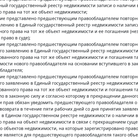
иный государственный реестр недвижимости записи о наличии 
 права на тот же объект недвижимости;
ение представлено предшествующим правообладателем повторно
явлению в Единый государственный реестр недвижимости запис
ого права на тот же объект недвижимости и ее погашения (нез
право в суде);
ение представлено предшествующим правообладателем повторно
 его заявлению в Единый государственный реестр недвижимост
ованного права на тот же объект недвижимости и погашения та
мости нового правообладателя на основании вступившего в за
бладателя;
ение представлено предшествующим правообладателем повторно
 его заявлению в Единый государственный реестр недвижимост
ованного права на тот же объект недвижимости и погашения т
ило в законную силу и согласно которому в прекращении данног
и прав обязан уведомить предшествующего правообладателя о 
озврата в течение пяти рабочих дней со дня принятия заявле
и в Едином государственном реестре недвижимости о наличии
о права на объект недвижимости в связи с прекращением суще
о объектов недвижимости, на которые зарегистрировано право
не является для предшествующего правообладателя такого объ