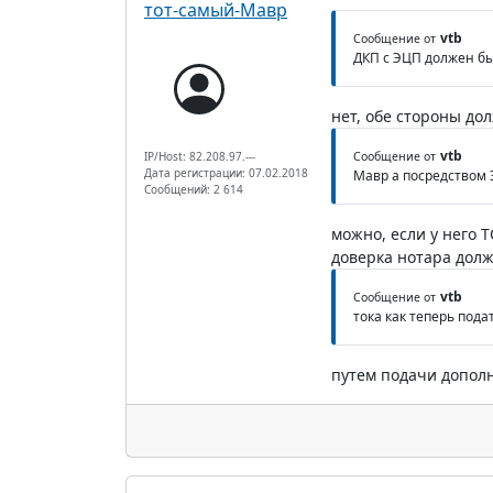
тот-самый-Мавр
vtb
Сообщение от
ДКП с ЭЦП должен бы
нет, обе стороны до
vtb
IP/Host: 82.208.97.---
Сообщение от
Дата регистрации: 07.02.2018
Мавр а посредством 
Сообщений: 2 614
можно, если у него 
доверка нотара дол
vtb
Сообщение от
тока как теперь пода
путем подачи дополн