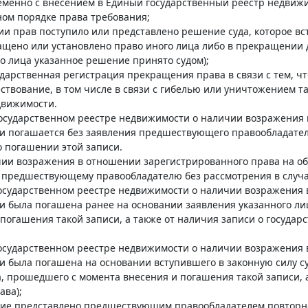
ременно с внесением в Единый государственный реестр недвиж
ном порядке права требования;
ции прав поступило или представлено решение суда, которое вс
щено или установлено право иного лица либо в прекращении да
о лица указанное решение принято судом);
ударственная регистрация прекращения права в связи с тем, 
ствование, в том числе в связи с гибелью или уничтожением т
движимости.
 государственном реестре недвижимости о наличии возражения
и погашается без заявления предшествующего правообладател
 о погашении этой записи.
ичии возражения в отношении зарегистрированного права на о
 предшествующему правообладателю без рассмотрения в случае
государственном реестре недвижимости о наличии возражения
 была погашена ранее на основании заявления указанного лиц
погашения такой записи, а также от наличия записи о государ
государственном реестре недвижимости о наличии возражения
 была погашена на основании вступившего в законную силу су
а, прошедшего с момента внесения и погашения такой записи, 
ава);
ние представлено предшествующим правообладателем повторно 