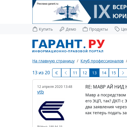
Купить
Демо
Продукты
Це
На главную страницу
Клуб профессионалов
13 из 20
11
12
13
14
15
RE: МАВР АЙ НИД
12 апреля 2020 13:48
vtb
Мавр а посредством 
его ЭЦП, так? ДКП с
два заявления через
как теперь подать з
IP/Host: 188.94.33.---