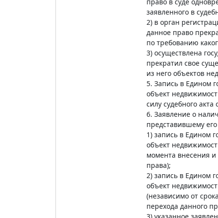
право в суде однов
заявленного в судеб
2) в орган регистра
данное право прекра
по требованию каког
3) осуществлена гос
прекратил свое суще
из него объектов не
5. Запись в Едином
объект недвижимост
силу судебного акта
6. Заявление о нал
представившему его
1) запись в Едином 
объект недвижимости
момента внесения и 
права);
2) запись в Едином 
объект недвижимости
(независимо от срок
перехода данного пр
3) указанное заявле