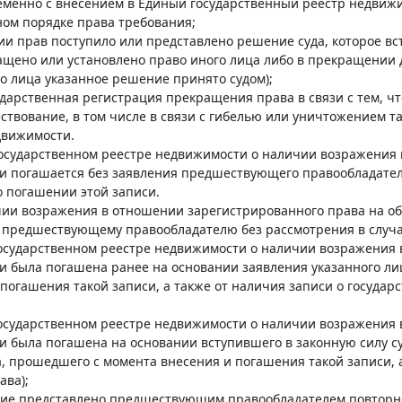
ременно с внесением в Единый государственный реестр недвиж
ном порядке права требования;
ции прав поступило или представлено решение суда, которое вс
щено или установлено право иного лица либо в прекращении да
о лица указанное решение принято судом);
ударственная регистрация прекращения права в связи с тем, 
ствование, в том числе в связи с гибелью или уничтожением т
движимости.
 государственном реестре недвижимости о наличии возражения
и погашается без заявления предшествующего правообладател
 о погашении этой записи.
ичии возражения в отношении зарегистрированного права на о
 предшествующему правообладателю без рассмотрения в случае
государственном реестре недвижимости о наличии возражения
 была погашена ранее на основании заявления указанного лиц
погашения такой записи, а также от наличия записи о государ
государственном реестре недвижимости о наличии возражения
 была погашена на основании вступившего в законную силу су
а, прошедшего с момента внесения и погашения такой записи, 
ава);
ние представлено предшествующим правообладателем повторно 