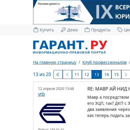
Купить
Демо
Продукты
Це
На главную страницу
Клуб профессионалов
13 из 20
11
12
13
14
15
RE: МАВР АЙ НИД
12 апреля 2020 13:48
vtb
Мавр а посредством 
его ЭЦП, так? ДКП с
два заявления через
как теперь подать з
IP/Host: 188.94.33.---