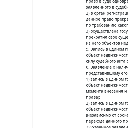
право в суде однов
заявленного в судеб
2) в орган регистра
данное право прекра
по требованию каког
3) осуществлена гос
прекратил свое суще
из него объектов не
5. Запись в Едином
объект недвижимост
силу судебного акта
6. Заявление о нал
представившему его
1) запись в Едином 
объект недвижимости
момента внесения и 
права);
2) запись в Едином 
объект недвижимости
(независимо от срок
перехода данного пр
3) указанное заявле