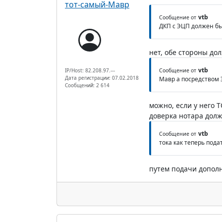
тот-самый-Мавр
vtb
Сообщение от
ДКП с ЭЦП должен бы
нет, обе стороны до
vtb
IP/Host: 82.208.97.---
Сообщение от
Дата регистрации: 07.02.2018
Мавр а посредством 
Сообщений: 2 614
можно, если у него 
доверка нотара дол
vtb
Сообщение от
тока как теперь пода
путем подачи дополн