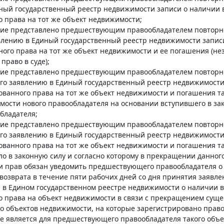
иный государственный реестр недвижимости записи о наличии 
 права на тот же объект недвижимости;
ение представлено предшествующим правообладателем повторно
явлению в Единый государственный реестр недвижимости запис
ого права на тот же объект недвижимости и ее погашения (нез
право в суде);
ение представлено предшествующим правообладателем повторно
 его заявлению в Единый государственный реестр недвижимост
ованного права на тот же объект недвижимости и погашения та
мости нового правообладателя на основании вступившего в за
бладателя;
ение представлено предшествующим правообладателем повторно
 его заявлению в Единый государственный реестр недвижимост
ованного права на тот же объект недвижимости и погашения т
ило в законную силу и согласно которому в прекращении данног
и прав обязан уведомить предшествующего правообладателя о 
озврата в течение пяти рабочих дней со дня принятия заявле
и в Едином государственном реестре недвижимости о наличии
о права на объект недвижимости в связи с прекращением суще
о объектов недвижимости, на которые зарегистрировано право
не является для предшествующего правообладателя такого объ