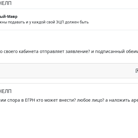
 НЕЛП
мый-Мавр
лжны подавать и у каждой свой ЭЦП должен быть
 со своего кабинета отправляет заявление? и подписанный обе
 НЕЛП
ии спора в ЕГРН кто может внести? любое лицо? а наложить арес