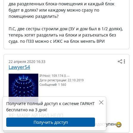
два разделенных блока-помещения и каждый блок
будет в долях? или каждому можно сразу по
помещению разделить?
П.С, две сестры строили дом (ЗУ и дом был в 1/2 долях),
теперь хотят разделить на блоки и разъехаться без
суда. по ПЗЗ можно с ИЖС на блок менять ВРИ
22 апреля 2020 16:33
Lawyer54
IP/Host: 109.174.0.---
Дата регистрации: 22.10.2019
Сообщений: 1 560
Получите полный доступ к системе ГАРАНТ
бесплатно на 3 дня!
RE: МАВР АЙ НИД НЕЛП
Получить доступ
vtb
, Мавр в отпуске. Абонент временно недоступен