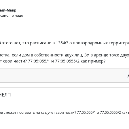
мый-Мавр
исано, то надо
З этого нет, это расписано в 135ФЗ о приаэродромных территор
стка, если дом в собственности двух лиц, ЗУ в аренде тоже дв
т свои части? 77:05:055/1 и 77:05:0555/2 как пример?
 НЕЛП
 сможет поставить на кад учет свои части? 77:05:055/1 и 77:05:0555/2 как