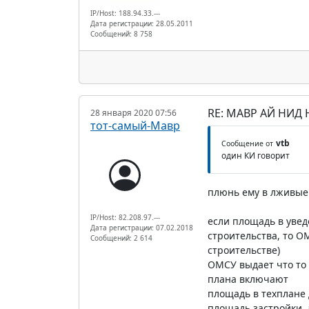
IP/Host: 188.94.33.---
Дата регистрации: 28.05.2011
Сообщений: 8 758
RE: МАВР АЙ НИД
28 января 2020 07:56
тот-самый-Мавр
vtb
Сообщение от
один КИ говорит
плюнь ему в лживые
IP/Host: 82.208.97.---
если площадь в уве
Дата регистрации: 07.02.2018
строительства, то О
Сообщений: 2 614
строительстве)
ОМСУ выдает что то 
плана включают
площадь в техплане 
площадь застройки, 