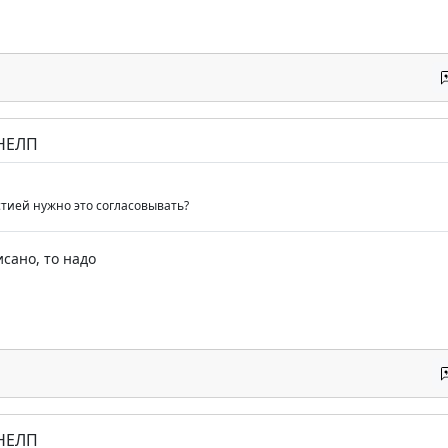
 НЕЛП
стией нужно это согласовывать?
исано, то надо
 НЕЛП