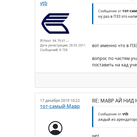
vtb
тот-са
Сообщение от
ну раз в ПЗЗ это нап
IP/Host: 94.79.61.---
вот именно что в ПЗ
Дата регистрации: 28.05.2011
Сообщений: 8 758
вопрос по частям уча
поставить на кад уче
RE: МАВР АЙ НИД
17 декабря 2019 10:22
тот-самый-Мавр
vtb
Сообщение от
аждый из арендаторов
нет