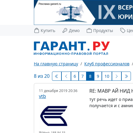
Купить
Демо
Продукты
Це
На главную страницу
Клуб профессионалов
8 из 20
6
7
8
9
10
RE: МАВР АЙ НИД
11 декабря 2019 20:36
vtb
тут речь идет о при
получается и с амни
IP/Host: 188.94.33.---