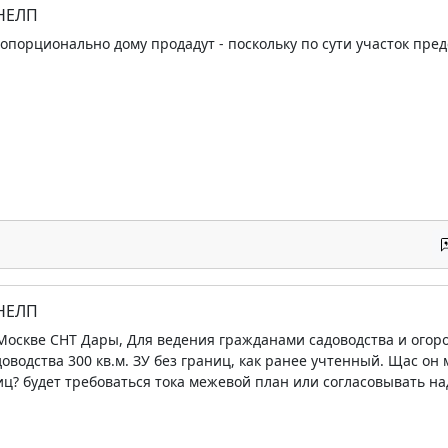
 НЕЛП
опорционально дому продадут - поскольку по сути участок пред
 НЕЛП
 Москве СНТ Дары, Для ведения гражданами садоводства и огор
доводства 300 кв.м. ЗУ без границ, как ранее учтенный. Щас о
ц? будет требоваться тока межевой план или согласовывать на