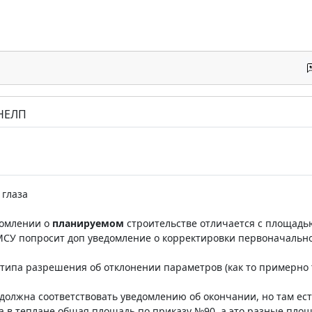
 НЕЛП
 глаза
домлении о
планируемом
строительстве отличается с площадь
МСУ попросит доп уведомление о корректировки первоначальн
типа разрешения об отклонении параметров (как то примерно та
должна соответствовать уведомлению об окончании, но там ест
а в теплане общая площадь по приказу №90, а это разные пло