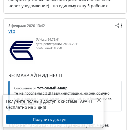
через уведомление) - по единому окну 5 рабочих
5 февраля 2020 13:42
vtb
IP/Host: 94.79.61.---
Дата регистрации: 28.05.2011
Сообщений: 8 758
RE: МАВР АЙ НИД НЕЛП
тот-самый-Мавр
Сообщение от
те же проблемы с ЭЦП администрации, но они обычно
сами подают (в том числе электронно), тем более это их
Получите полный доступ к системе ГАРАНТ
прямая обязанность
бесплатно на 3 дня!
Получить доступ
в МО нет такого как это ни странно звучит. через