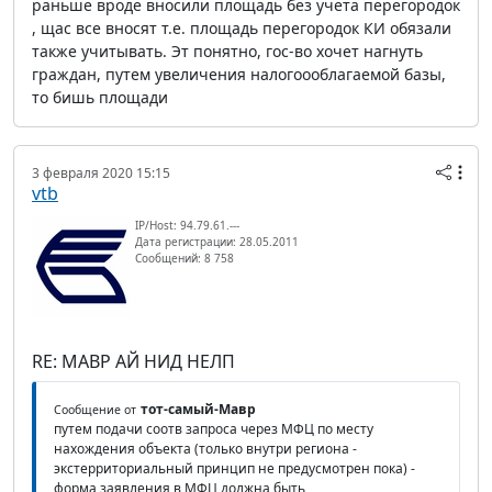
раньше вроде вносили площадь без учета перегородок
, щас все вносят т.е. площадь перегородок КИ обязали
также учитывать. Эт понятно, гос-во хочет нагнуть
граждан, путем увеличения налогоооблагаемой базы,
то бишь площади
3 февраля 2020 15:15
vtb
IP/Host: 94.79.61.---
Дата регистрации: 28.05.2011
Сообщений: 8 758
RE: МАВР АЙ НИД НЕЛП
тот-самый-Мавр
Сообщение от
путем подачи соотв запроса через МФЦ по месту
нахождения объекта (только внутри региона -
экстерриториальный принцип не предусмотрен пока) -
форма заявления в МФЦ должна быть