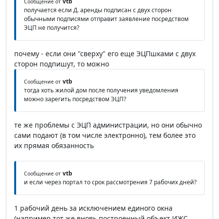
vtb
Сообщение от
получается если Д. аренды подписан с двух сторон
обычными подписями отправит заявление посредством
ЭЦП не получится?
почему - если они "сверху" его еще ЭЦПшками с двух
сторон подпишут, то можно
vtb
Сообщение от
тогда хоть жилой дом после получения уведомления
можно зарегить посредством ЭЦП?
те же проблемы с ЭЦП администрации, но они обычно
сами подают (в том числе электронно), тем более это
их прямая обязанность
vtb
Сообщение от
и если через портал то срок рассмотрения 7 рабочих дней?
1 рабочий день за исключением единого окна
(например тот же вновь построенный объект ИЖС