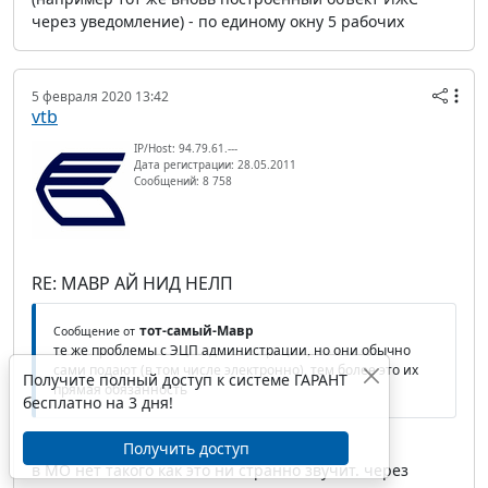
через уведомление) - по единому окну 5 рабочих
5 февраля 2020 13:42
vtb
IP/Host: 94.79.61.---
Дата регистрации: 28.05.2011
Сообщений: 8 758
RE: МАВР АЙ НИД НЕЛП
тот-самый-Мавр
Сообщение от
те же проблемы с ЭЦП администрации, но они обычно
сами подают (в том числе электронно), тем более это их
Получите полный доступ к системе ГАРАНТ
прямая обязанность
бесплатно на 3 дня!
Получить доступ
в МО нет такого как это ни странно звучит. через