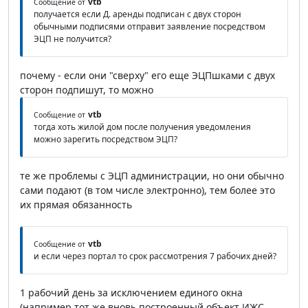
vtb
Сообщение от
получается если Д. аренды подписан с двух сторон
обычными подписями отправит заявление посредством
ЭЦП не получится?
почему - если они "сверху" его еще ЭЦПшками с двух
сторон подпишут, то можно
vtb
Сообщение от
тогда хоть жилой дом после получения уведомления
можно зарегить посредством ЭЦП?
те же проблемы с ЭЦП администрации, но они обычно
сами подают (в том числе электронно), тем более это
их прямая обязанность
vtb
Сообщение от
и если через портал то срок рассмотрения 7 рабочих дней?
1 рабочий день за исключением единого окна
(например тот же вновь построенный объект ИЖС