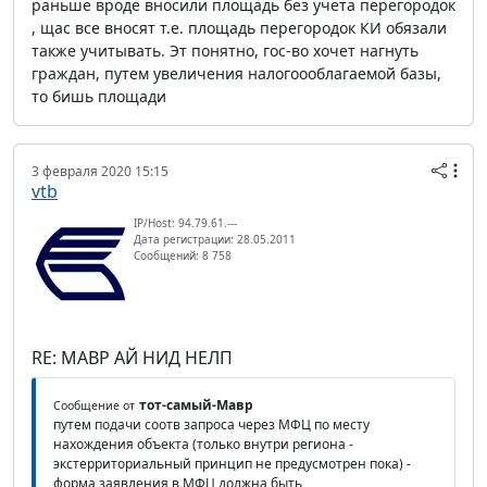
раньше вроде вносили площадь без учета перегородок
, щас все вносят т.е. площадь перегородок КИ обязали
также учитывать. Эт понятно, гос-во хочет нагнуть
граждан, путем увеличения налогоооблагаемой базы,
то бишь площади
3 февраля 2020 15:15
vtb
IP/Host: 94.79.61.---
Дата регистрации: 28.05.2011
Сообщений: 8 758
RE: МАВР АЙ НИД НЕЛП
тот-самый-Мавр
Сообщение от
путем подачи соотв запроса через МФЦ по месту
нахождения объекта (только внутри региона -
экстерриториальный принцип не предусмотрен пока) -
форма заявления в МФЦ должна быть