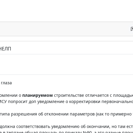
 НЕЛП
 глаза
домлении о
планируемом
строительстве отличается с площадь
МСУ попросит доп уведомление о корректировки первоначальн
типа разрешения об отклонении параметров (как то примерно та
должна соответствовать уведомлению об окончании, но там ест
а в теплане общая площадь по приказу №90, а это разные пло