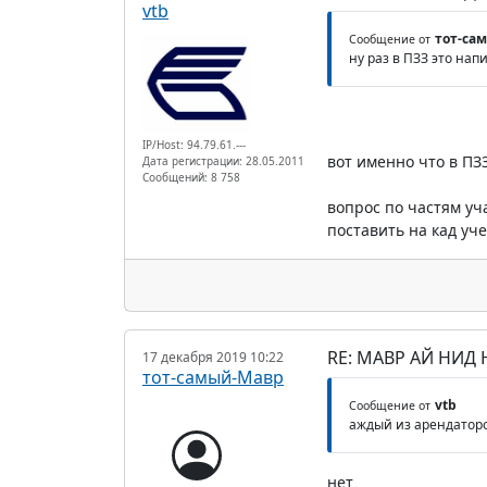
vtb
тот-са
Сообщение от
ну раз в ПЗЗ это нап
IP/Host: 94.79.61.---
вот именно что в ПЗ
Дата регистрации: 28.05.2011
Сообщений: 8 758
вопрос по частям уча
поставить на кад уче
RE: МАВР АЙ НИД
17 декабря 2019 10:22
тот-самый-Мавр
vtb
Сообщение от
аждый из арендаторов
нет