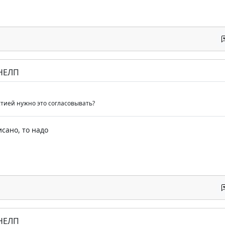
 НЕЛП
стией нужно это согласовывать?
исано, то надо
 НЕЛП