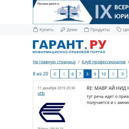
Купить
Демо
Продукты
Це
На главную страницу
Клуб профессионалов
8 из 20
6
7
8
9
10
RE: МАВР АЙ НИД
11 декабря 2019 20:36
vtb
тут речь идет о при
получается и с амни
IP/Host: 188.94.33.---