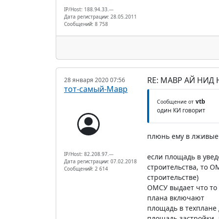
IP/Host: 188.94.33.---
Дата регистрации: 28.05.2011
Сообщений: 8 758
RE: МАВР АЙ НИД
28 января 2020 07:56
тот-самый-Мавр
vtb
Сообщение от
один КИ говорит
плюнь ему в лживые
IP/Host: 82.208.97.---
если площадь в уве
Дата регистрации: 07.02.2018
строительства, то О
Сообщений: 2 614
строительстве)
ОМСУ выдает что то 
плана включают
площадь в техплане 
площадь застройки, 