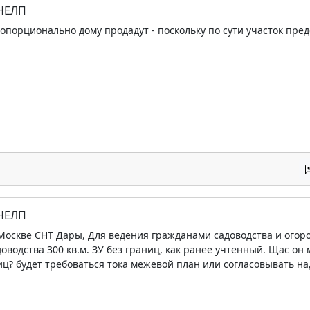
 НЕЛП
опорционально дому продадут - поскольку по сути участок пред
 НЕЛП
 Москве СНТ Дары, Для ведения гражданами садоводства и огор
доводства 300 кв.м. ЗУ без границ, как ранее учтенный. Щас о
ц? будет требоваться тока межевой план или согласовывать на