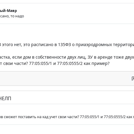
мый-Мавр
исано, то надо
З этого нет, это расписано в 135ФЗ о приаэродромных территор
стка, если дом в собственности двух лиц, ЗУ в аренде тоже дв
т свои части? 77:05:055/1 и 77:05:0555/2 как пример?
 НЕЛП
 сможет поставить на кад учет свои части? 77:05:055/1 и 77:05:0555/2 как