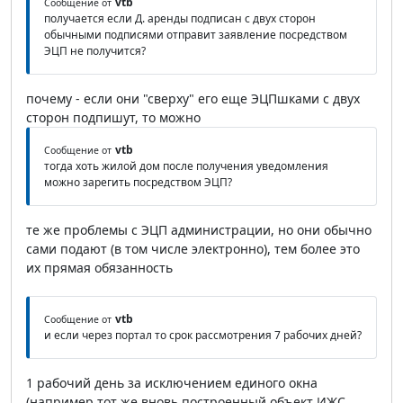
vtb
Сообщение от
получается если Д. аренды подписан с двух сторон
обычными подписями отправит заявление посредством
ЭЦП не получится?
почему - если они "сверху" его еще ЭЦПшками с двух
сторон подпишут, то можно
vtb
Сообщение от
тогда хоть жилой дом после получения уведомления
можно зарегить посредством ЭЦП?
те же проблемы с ЭЦП администрации, но они обычно
сами подают (в том числе электронно), тем более это
их прямая обязанность
vtb
Сообщение от
и если через портал то срок рассмотрения 7 рабочих дней?
1 рабочий день за исключением единого окна
(например тот же вновь построенный объект ИЖС