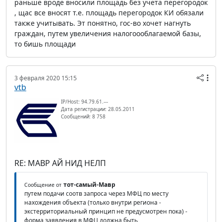
раньше вроде вносили площадь без учета перегородок
, щас все вносят т.е. площадь перегородок КИ обязали
также учитывать. Эт понятно, гос-во хочет нагнуть
граждан, путем увеличения налогоооблагаемой базы,
то бишь площади
3 февраля 2020 15:15
vtb
IP/Host: 94.79.61.---
Дата регистрации: 28.05.2011
Сообщений: 8 758
RE: МАВР АЙ НИД НЕЛП
тот-самый-Мавр
Сообщение от
путем подачи соотв запроса через МФЦ по месту
нахождения объекта (только внутри региона -
экстерриториальный принцип не предусмотрен пока) -
форма заявления в МФЦ должна быть