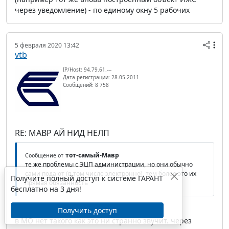
через уведомление) - по единому окну 5 рабочих
5 февраля 2020 13:42
vtb
IP/Host: 94.79.61.---
Дата регистрации: 28.05.2011
Сообщений: 8 758
RE: МАВР АЙ НИД НЕЛП
тот-самый-Мавр
Сообщение от
те же проблемы с ЭЦП администрации, но они обычно
сами подают (в том числе электронно), тем более это их
Получите полный доступ к системе ГАРАНТ
прямая обязанность
бесплатно на 3 дня!
Получить доступ
в МО нет такого как это ни странно звучит. через