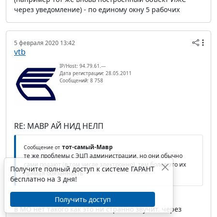
через уведомление) - по единому окну 5 рабочих
5 февраля 2020 13:42
vtb
IP/Host: 94.79.61.---
Дата регистрации: 28.05.2011
Сообщений: 8 758
RE: МАВР АЙ НИД НЕЛП
тот-самый-Мавр
Сообщение от
те же проблемы с ЭЦП администрации, но они обычно
сами подают (в том числе электронно), тем более это их
Получите полный доступ к системе ГАРАНТ
прямая обязанность
бесплатно на 3 дня!
Получить доступ
в МО нет такого как это ни странно звучит. через