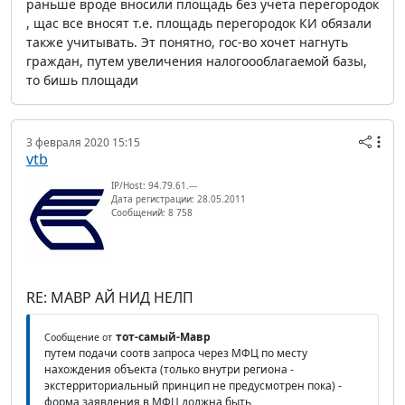
раньше вроде вносили площадь без учета перегородок
, щас все вносят т.е. площадь перегородок КИ обязали
также учитывать. Эт понятно, гос-во хочет нагнуть
граждан, путем увеличения налогоооблагаемой базы,
то бишь площади
3 февраля 2020 15:15
vtb
IP/Host: 94.79.61.---
Дата регистрации: 28.05.2011
Сообщений: 8 758
RE: МАВР АЙ НИД НЕЛП
тот-самый-Мавр
Сообщение от
путем подачи соотв запроса через МФЦ по месту
нахождения объекта (только внутри региона -
экстерриториальный принцип не предусмотрен пока) -
форма заявления в МФЦ должна быть