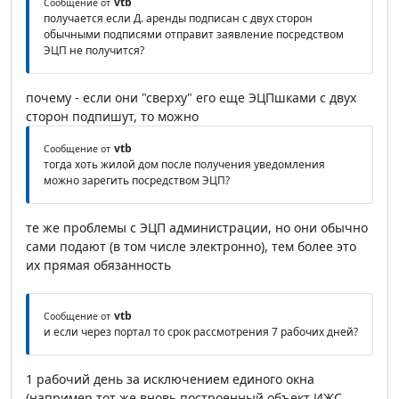
vtb
Сообщение от
получается если Д. аренды подписан с двух сторон
обычными подписями отправит заявление посредством
ЭЦП не получится?
почему - если они "сверху" его еще ЭЦПшками с двух
сторон подпишут, то можно
vtb
Сообщение от
тогда хоть жилой дом после получения уведомления
можно зарегить посредством ЭЦП?
те же проблемы с ЭЦП администрации, но они обычно
сами подают (в том числе электронно), тем более это
их прямая обязанность
vtb
Сообщение от
и если через портал то срок рассмотрения 7 рабочих дней?
1 рабочий день за исключением единого окна
(например тот же вновь построенный объект ИЖС