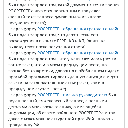
был подан запрос о том, какой документ с точки зрения
РОСРЕЕСТР'а является первичным и так далее...
(полный текст запроса думаю выложить после
получения ответа);
- через форму
РОСРЕЕСТР - обращения граждан онлайн
был подан запрос о том, что делать если есть
расхождения в выписке ЕГРП, КВ и КП; (опять же -
выложу текст после получения ответа)
- через форму
РОСРЕЕСТР - обращения граждан онлайн
был подан запрос о том - что у меня случилось (почти
тот же текст, что и в моем предыдущем посте, но
только без конкретики, довольно в обобщенном виде) с
просьбой прокомментировать данную ситуацию и дать
ссылки на законодательные акты; (текст, как и в
предыдущем случае - позже)
- через форму
РОСРЕЕСТР - письмо руководителю
был
подан полный, тяжеловесный запрос, с полными
деталями о моих злоключениях, о имеющейся
информации, об ответе районного РОСРЕЕСТР'а и так
далее с максимально аккуратной просьбой - помочь
гражданину РФ.