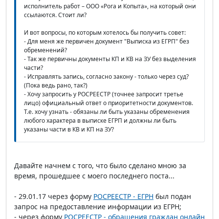
исполнитель работ – ООО «Рога и Копыта», на который они
ссылаются. Стоит ли?
И вот вопросы, по которым хотелось бы получить совет:
- Для меня же первичен документ "Выписка из ЕГРП" без
обременений?
- Так же первичны документы КП и КВ на ЗУ без выделения
части?
- Исправлять запись, согласно закону - только через суд?
(Пока ведь рано, так?)
- Хочу запросить у РОСРЕЕСТР (точнее запросит третье
лицо) официальный ответ о приоритетности документов.
Т.е. хочу узнать - обязаны ли быть указаны обременения
любого характера в выписке ЕГРП и должны ли быть
указаны части в КВ и КП на ЗУ?
Давайте начнем с того, что было сделано мною за
время, прошедшее с моего последнего поста...
- 29.01.17 через форму
РОСРЕЕСТР - ЕГРН
был подан
запрос на предоставление информации из ЕГРН;
- через форму
РОСРЕЕСТР - обращения граждан онлайн