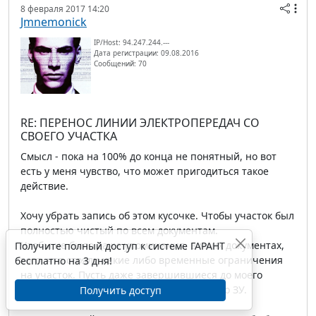
8 февраля 2017 14:20
Jmnemonick
IP/Host: 94.247.244.---
Дата регистрации: 09.08.2016
Сообщений: 70
RE: ПЕРЕНОС ЛИНИИ ЭЛЕКТРОПЕРЕДАЧ СО
СВОЕГО УЧАСТКА
Смысл - пока на 100% до конца не понятный, но вот
есть у меня чувство, что может пригодиться такое
действие.
Хочу убрать запись об этом кусочке. Чтобы участок был
полностью чистый по всем документам.
Чтобы не было даже упоминания, в моих документах,
Получите полный доступ к системе ГАРАНТ
того, что стояли какие либо временные ограничения
бесплатно на 3 дня!
на участок. Пусть даже завершившиеся до моего
вступления в права собственника данного ЗУ.
Получить доступ