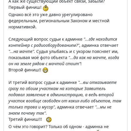
А как же существующий объект связи, забыли?
Первый финиш!
Однако всё это уже давно урегулировано
федерельным, региональным Законом и местной
нормативкой.
Следующий вопрос судьи к админке
"...где находится
контейнер с радиооборудованием?"
, админка отвечает
"...на мачте"
. Судья улыбаясь и с укором поясняет им,
показывая моё фото объекта
"...да как на мачте, когда
он на земле рядом с мачтой стоит"
!
Второй финиш!!
И третий вопрос судьи к админке
"...вы отказываете
сразу по обоим участкам на которые Заявитель
подавал заявление в администрацию, а ведь второй
участок вообще свободен от каких-либо объектов, там
только трава и мусор"
, админка отвечает
"...мы не
знаем почему так"
.
Третий финиш!!!
О чём это говорит? Только об одном - админка не