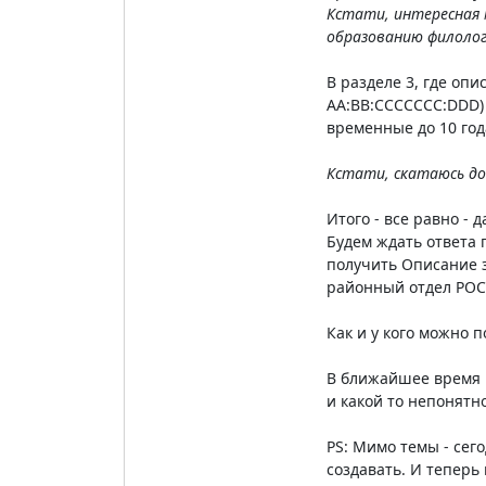
Кстати, интересная 
образованию филолого
В разделе 3, где оп
AA:BB:CCCCCCC:DDD) 
временные до 10 года
Кстати, скатаюсь до
Итого - все равно - 
Будем ждать ответа 
получить Описание з
районный отдел РОС
Как и у кого можно 
В ближайшее время п
и какой то непонятно
PS: Мимо темы - сег
создавать. И теперь 