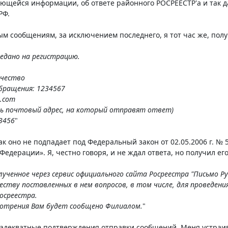
ющейся информации, об ответе районного РОСРЕЕСТР'а и так д
РФ.
м сообщениям, за исключением последнего, я тот час же, по
едано на регистрацию.
чество
бращения: 1234567
l.com
ть почтовый адрес, на который отправят ответ)
3456
"
как оно не подпадает под Федеральный закон от 02.05.2006 г. 
едерации». Я, честно говоря, и не ждал ответа, но получил его
ученное через сервис официального сайта Росреестра "Письмо Р
еству поставленных в нем вопросов, в том числе, для проведени
осреестра.
мотрения Вам будет сообщено Филиалом.
"
 адекватные подтверждения отправки сообщений. Меня устраив