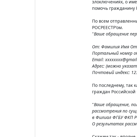
злоключениях, о име
помочь гражданину 
По всем отправленны
РОСРЕЕСТР'ом.
"
Ваше обращение пер
От: Фамилия Имя От
Портальный номер о
Email: хххххххх@gmai
Адрес: (можно указа
Почтовый индекс: 12
По последнему, так 
граждан Российской Ф
"
Ваше обращение, пол
рассмотрения по сущ
в Филиал ФГБУ ФКП Р
О результатах расс
Скажем так - вполне