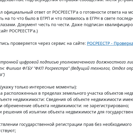
л официальный ответ от РОСРЕЕСТР'а о готовности ответа на мо
 на то что было в ЕГРП и что появилось в ЕГРН в свете последн
глазами. Документ честь по чести. Даже подписан квалифицир
айт РОСРЕЕСТР'а.)
пись проверяется через сервис на сайте:
РОСРЕЕСТР - Проверк
ектронной цифровой подписью уполномоченного должностного ли
н: Филиал ФГБУ "ФКП Росреестра" (Ведущий технолог, Отдел оп
а")
 (укажу только интересные моменты):
а расположенных в пределах земельного участка объектов нед
объекте недвижимости: Сведения об объекте недвижимости имею
 и обременение объекта недвижимости: не зарегистрировано;
ии решения об изъятии объекта недвижимости для государстве
ствлении государственной регистрации прав без необходимого в
тствуют;