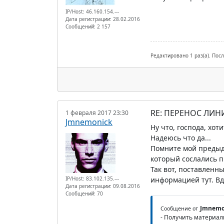
IP/Host: 46.160.154.---
Дата регистрации: 28.02.2016
Сообщений: 2 157
Редактировано 1 раз(а). Посл
RE: ПЕРЕНОС ЛИН
1 февраля 2017 23:30
Jmnemonick
Ну что, господа, хо
Надеюсь что да...
Помните мой предыду
который сослались п
Так вот, поставленны
информацией тут. Вдр
IP/Host: 83.102.135.---
Дата регистрации: 09.08.2016
Сообщений: 70
Jmnemo
Сообщение от
- Получить материал