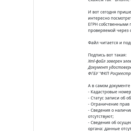
И вот сегодня прише
интересно посмотреть
ЕГРН собственными 
проверяемой через с
Файл читается и под
Подпись вот такая:
Xml-файл заверен эл
Документ удостовере
ФГБУ "ФКП Росреестр
А в самом документе
- Кадастровые номер
- Статус записи об 
- Ограничение прав
- Сведения о налич
отсутствуют;
- Сведения об осуще
органа: данные отсу