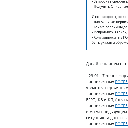
- Запросить свежие д
- Получить Описание 
И вот вопросы, по ко
- Для меня же перви
- Так же первичны до
- Исправлять запись, 
- Хочу запросить у Р
быть указаны обреме
Давайте начнем с то
- 29.01.17 через фор
- через форму
РОСРЕ
является первичным 
- через форму
РОСРЕ
ЕГРП, КВ и КП; (опят
- через форму
РОСРЕ
в моем предыдущем п
ситуацию и дать ссыл
- через форму
РОСРЕ