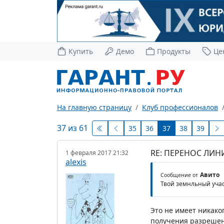
Купить
Демо
Продукты
Це
На главную страницу
Клуб профессионалов
37 из 61
35
36
37
38
39
RE: ПЕРЕНОС ЛИН
1 февраля 2017 21:32
alexis
Авито
Сообщение от
Твой земнльный учас
Это не имеет никако
получения разрешен