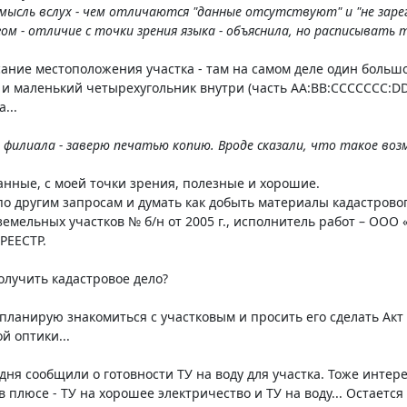
мысль вслух - чем отличаются "данные отсутствуют" и "не зарег
м - отличие с точки зрения языка - объяснила, но расписывать т
исание местоположения участка - там на самом деле один больш
и маленький четырехугольник внутри (часть AA:BB:CCCCCCC:DDD/
...
 филиала - заверю печатью копию. Вроде сказали, что такое воз
данные, с моей точки зрения, полезные и хорошие.
по другим запросам и думать как добыть материалы кадастровог
емельных участков № б/н от 2005 г., исполнитель работ – ООО 
РЕЕСТР.
получить кадастровое дело?
ланирую знакомиться с участковым и просить его сделать Акт
й оптики...
одня сообщили о готовности ТУ на воду для участка. Тоже интер
в плюсе - ТУ на хорошее электричество и ТУ на воду... Остается 