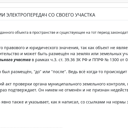
ИИ ЭЛЕКТРОПЕРЕДАЧ СО СВОЕГО УЧАСТКА
данного объекта в пространстве и существующее на тот период законода
го правового и юридического значения, так как объект не явля
ительство и может быть размещён на землях или земельных уч
льного участка
в рамках ч.3. ст. 39.36 ЗК РФ и ППРФ № 1300 от 03
н был размещён, "до" или "после". Ведь всё когда-то происходи
й акт проверки органа муниципального земельного контроля, п
раз подтверждает. Он никем не отменён и не признан недейс
 явно также и указывает, как я написал, со ссылками на нормы