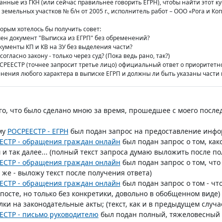
анные из ГКН (или сейчас правильнее говорить ЕГРН), чтобы найти этот ку
земельных участков № б/н от 2005 г., исполнитель работ – ООО «Рога и Ко
торым хотелось бы получить совет:
чен документ "Выписка из ЕГРП" без обременений?
кументы КП и КВ на ЗУ без выделения части?
согласно закону - только через суд? (Пока ведь рано, так?)
ОСРЕЕСТР (точнее запросит третье лицо) официальный ответ о приоритетнос
нения любого характера в выписке ЕГРП и должны ли быть указаны части в
го, что было сделано мною за время, прошедшее с моего последн
му
РОСРЕЕСТР - ЕГРН
был подан запрос на предоставление инфо
ЕСТР - обращения граждан онлайн
был подан запрос о том, как
и так далее... (полный текст запроса думаю выложить после по
ЕСТР - обращения граждан онлайн
был подан запрос о том, что
ь же - выложу текст после получения ответа)
ЕСТР - обращения граждан онлайн
был подан запрос о том - что
осте, но только без конкретики, довольно в обобщенном виде
ки на законодательные акты; (текст, как и в предыдущем случае
ЕСТР - письмо руководителю
был подан полный, тяжеловесный 