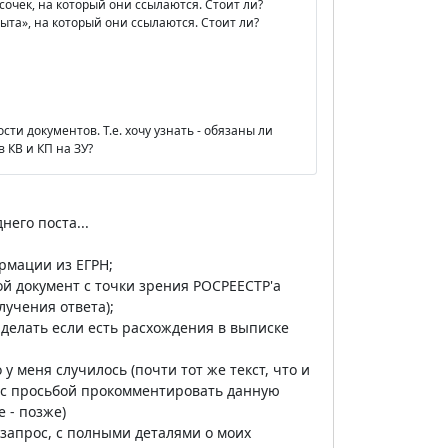
сочек, на который они ссылаются. Стоит ли?
пыта», на который они ссылаются. Стоит ли?
ти документов. Т.е. хочу узнать - обязаны ли
 КВ и КП на ЗУ?
его поста...
рмации из ЕГРН;
ой документ с точки зрения РОСРЕЕСТР'а
лучения ответа);
 делать если есть расхождения в выписке
 у меня случилось (почти тот же текст, что и
) с просьбой прокомментировать данную
 - позже)
запрос, с полными деталями о моих