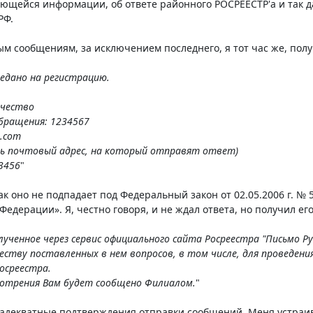
ющейся информации, об ответе районного РОСРЕЕСТР'а и так д
РФ.
м сообщениям, за исключением последнего, я тот час же, по
едано на регистрацию.
чество
бращения: 1234567
l.com
ть почтовый адрес, на который отправят ответ)
3456
"
как оно не подпадает под Федеральный закон от 02.05.2006 г. 
едерации». Я, честно говоря, и не ждал ответа, но получил его
ученное через сервис официального сайта Росреестра "Письмо Р
еству поставленных в нем вопросов, в том числе, для проведени
осреестра.
мотрения Вам будет сообщено Филиалом.
"
 адекватные подтверждения отправки сообщений. Меня устраив