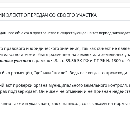
ИИ ЭЛЕКТРОПЕРЕДАЧ СО СВОЕГО УЧАСТКА
данного объекта в пространстве и существующее на тот период законода
го правового и юридического значения, так как объект не явля
ительство и может быть размещён на землях или земельных уч
льного участка
в рамках ч.3. ст. 39.36 ЗК РФ и ППРФ № 1300 от 03
н был размещён, "до" или "после". Ведь всё когда-то происходи
й акт проверки органа муниципального земельного контроля, п
раз подтверждает. Он никем не отменён и не признан недейс
 явно также и указывает, как я написал, со ссылками на нормы