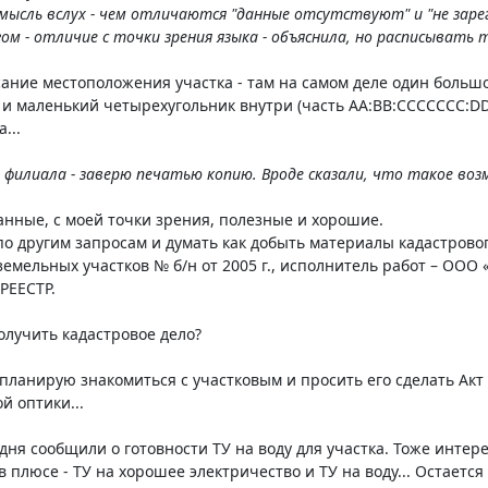
мысль вслух - чем отличаются "данные отсутствуют" и "не зарег
м - отличие с точки зрения языка - объяснила, но расписывать т
исание местоположения участка - там на самом деле один больш
и маленький четырехугольник внутри (часть AA:BB:CCCCCCC:DDD/
...
 филиала - заверю печатью копию. Вроде сказали, что такое воз
данные, с моей точки зрения, полезные и хорошие.
по другим запросам и думать как добыть материалы кадастровог
емельных участков № б/н от 2005 г., исполнитель работ – ООО 
РЕЕСТР.
получить кадастровое дело?
ланирую знакомиться с участковым и просить его сделать Акт
й оптики...
одня сообщили о готовности ТУ на воду для участка. Тоже интер
в плюсе - ТУ на хорошее электричество и ТУ на воду... Остается 