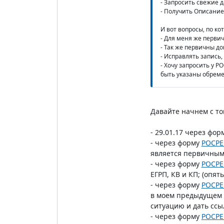
- Запросить свежие д
- Получить Описание 
И вот вопросы, по ко
- Для меня же перви
- Так же первичны до
- Исправлять запись, 
- Хочу запросить у Р
быть указаны обреме
Давайте начнем с то
- 29.01.17 через фор
- через форму
РОСРЕ
является первичным 
- через форму
РОСРЕ
ЕГРП, КВ и КП; (опят
- через форму
РОСРЕ
в моем предыдущем п
ситуацию и дать ссыл
- через форму
РОСРЕ