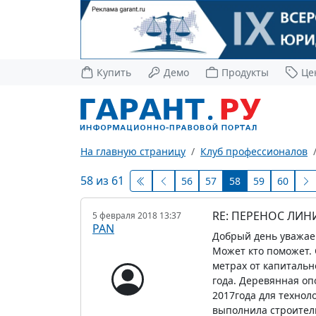
Купить
Демо
Продукты
Це
На главную страницу
Клуб профессионалов
58 из 61
56
57
58
59
60
RE: ПЕРЕНОС ЛИН
5 февраля 2018 13:37
PAN
Добрый день уважае
Может кто поможет. 
метрах от капитально
года. Деревянная оп
2017года для технол
выполнила строитель