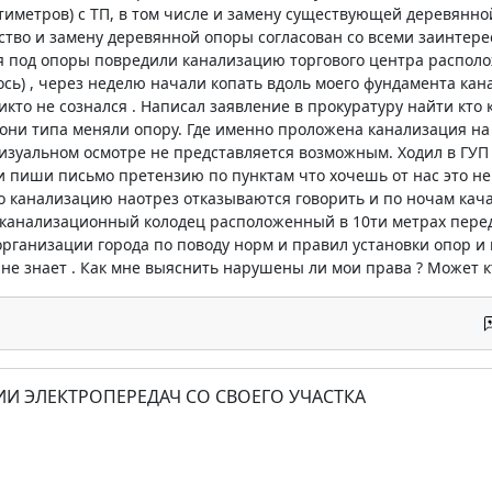
тиметров) с ТП, в том числе и замену существующей деревянн
ство и замену деревянной опоры согласован со всеми заинтер
я под опоры повредили канализацию торгового центра располож
ось) , через неделю начали копать вдоль моего фундамента кан
никто не сознался . Написал заявление в прокуратуру найти кто
они типа меняли опору. Где именно проложена канализация н
изуальном осмотре не представляется возможным. Ходил в ГУП
 пиши письмо претензию по пунктам что хочешь от нас это не
о канализацию наотрез отказываются говорить и по ночам ка
в канализационный колодец расположенный в 10ти метрах пере
организации города по поводу норм и правил установки опор и
 не знает . Как мне выяснить нарушены ли мои права ? Может 
ИИ ЭЛЕКТРОПЕРЕДАЧ СО СВОЕГО УЧАСТКА