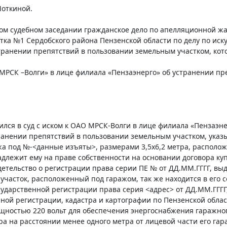
Моткиной.
ом судебном заседании гражданское дело по апелляционной жа
стка №1 Сердобского района Пензенской области по делу по ис
транении препятствий в пользовании земельным участком, кот
МРСК –Волги» в лице филиала «Пензаэнерго» об устранении п
тился в суд с иском к ОАО МРСК-Волги в лице филиала «Пензаэн
анении препятствий в пользовании земельным участком, указ
а под №-<данные изъяты>, размерами 3,5х6,2 метра, расположе
лежит ему на праве собственности на основании договора куп
етельство о регистрации права серии ПЕ № от ДД.ММ.ГГГГ, вы
участок, расположенный под гаражом, так же находится в его 
осударственной регистрации права серия <адрес> от ДД.ММ.ГГ
ной регистрации, кадастра и картографии по Пензенской обла
щностью 220 вольт для обеспечения энергоснабжения гаражног
а на расстоянии менее одного метра от лицевой части его га