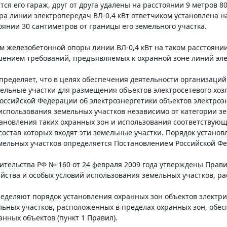
тся его гараж, друг от друга удалены на расстоянии 9 метров 8
а линии электропередач ВЛ-0,4 кВт ответчиком установлена на 
тоянии 30 сантиметров от границы его земельного участка.
м железобетонной опоры линии ВЛ-0,4 кВт на таком расстоянии
шением требований, предъявляемых к охранной зоне линий эле
 определяет, что в целях обеспечения деятельности организаций
ельные участки для размещения объектов электросетевого хоз
оссийской Федерации об электроэнергетики объектов электроэ
спользования земельных участков независимо от категории зем
тановления таких охранных зон и использования соответствую
 состав которых входят эти земельные участки. Порядок устано
мельных участков определяется Постановлением Российской Ф
тельства РФ №-160 от 24 февраля 2009 года утверждены Прави
яйства и особых условий использования земельных участков, ра
деляют порядок установления охранных зон объектов электрич
льных участков, расположенных в пределах охранных зон, об
анных объектов (пункт 1 Правил).