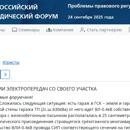
ны
Семинары
Компания
Стать партнером
Юристы
ИИ ЭЛЕКТРОПЕРЕДАЧ СО СВОЕГО УЧАСТКА
мые форумчане!
Сложилась следующая ситуация: есть гараж в ГСК – земля и гар
й стены гаража ТП (2с.ш.630кВа) от него идёт ВЛ-0.4кВ собстве
ора с железобетонным пасынком располагалась в 25 сантиметра
огического присоединения строящегося трёхэтажного многоква
ство ВЛИ-0.4кВ провода СИП соответствующего сечения на тип