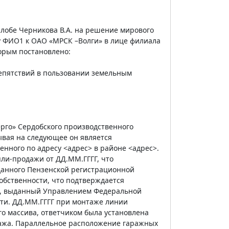
лобе Черникова В.А. на решение мирового
ку ФИО1 к ОАО «МРСК –Волги» в лице филиала
орым постановлено:
репятствий в пользовании земельным
ерго» Сердобского производственного
ывая на следующее он является
нного по адресу <адрес> в районе <адрес>.
ли-продажи от ДД.ММ.ГГГГ, что
данного Пензенской регистрационной
собственности, что подтверждается
ГГ, выданный Управлением Федеральной
сти. ДД.ММ.ГГГГ при монтаже линии
о массива, ответчиком была установлена
ража. Параллельное расположение гаражных