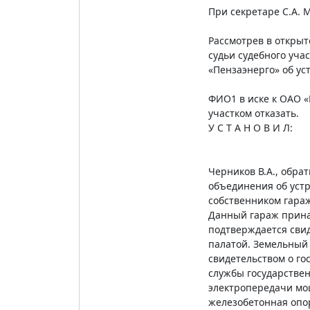
При секретаре С.А. 
Рассмотрев в открыт
судьи судебного уча
«Пензаэнерго» об ус
ФИО1 в иске к ОАО «
участком отказать.
У С Т А Н О В И Л:
Черников В.А., обра
объединения об устр
собственником гараж
Данный гараж принад
подтверждается свид
палатой. Земельный 
свидетельством о г
службы государствен
электропередачи мо
железобетонная опор