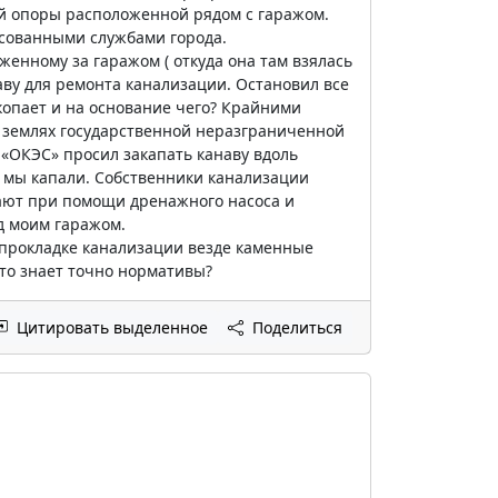
ой опоры расположенной рядом с гаражом.
есованными службами города.
енному за гаражом ( откуда она там взялась
аву для ремонта канализации. Остановил все
 копает и на основание чего? Крайними
а землях государственной неразграниченной
 «ОКЭС» просил закапать канаву вдоль
 мы капали. Собственники канализации
чают при помощи дренажного насоса и
д моим гаражом.
 прокладке канализации везде каменные
кто знает точно нормативы?
Цитировать выделенное
Поделиться