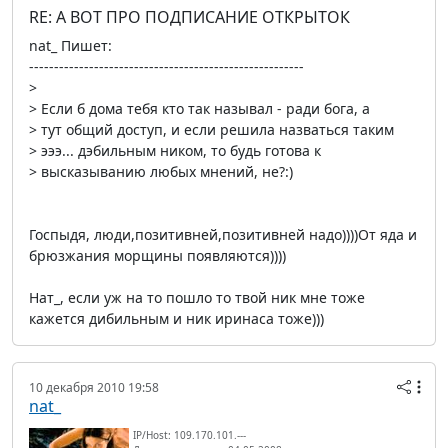
RE: А ВОТ ПРО ПОДПИСАНИЕ ОТКРЫТОК
nat_ Пишет:
-------------------------------------------------------
>
> Если б дома тебя кто так называл - ради бога, а
> тут общий доступ, и если решила назваться таким
> эээ... дэбильным ником, то будь готова к
> высказыванию любых мнений, не?:)
Госпыдя, люди,позитивней,позитивней надо))))От яда и
брюзжания морщины появляются))))
Нат_, если уж на то пошло то твой ник мне тоже
кажется дибильным и ник иринаса тоже)))
10 декабря 2010 19:58
nat_
IP/Host: 109.170.101.---