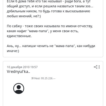
Если б дома тебя кто так называл - ради бога, а тут
общий доступ, и если решила назваться таким эээ...
дэбильным ником, то будь готова к высказыванию
любых мнений, не?:)
По сабжу - тоже своих называла по имени-отчеству,
какая нафиг "мама-папа", у меня свои есть,
единственные.
Ань, ну... напиши ченить не "мама-папа", как-нибуди
иначе:)
10 декабря 2010 19:57
Vrednyul'ka..
IP/Host: 95.25.226.---