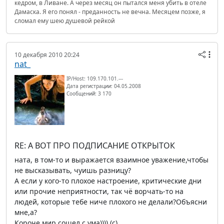
кедром, в Ливане. А через месяц он пытался меня убить в отеле
Дамаска. Я его понял - преданность не вечна. Месяцем позже, я
сломал ему шею душевой рейкой
10 декабря 2010 20:24
nat_
IP/Host: 109.170.101.---
Дата регистрации: 04.05.2008
Сообщений: 3 170
RE: А ВОТ ПРО ПОДПИСАНИЕ ОТКРЫТОК
ната, в том-то и выражается взаимное уважение,чтобы
не высказывать, чуишь разницу?
А если у кого-то плохое настроение, критические дни
или прочие неприятности, так чё ворчать-то на
людей, которые тебе ниче плохого не делали?Объясни
мне,а?
Короче,мир сошел с ума)))) (c)