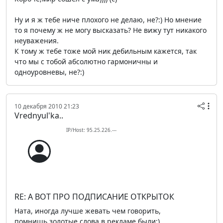
Ну и я ж тебе ниче плохого не делаю, не?:) Но мнение
то я почему ж не могу высказать? Не вижу тут никакого
неуважения.
К тому ж тебе тоже мой ник дебильным кажется, так
что мы с тобой абсолютно гармоничны и
одноуровневы, не?:)
10 декабря 2010 21:23
Vrednyul'ka..
IP/Host: 95.25.226.---
RE: А ВОТ ПРО ПОДПИСАНИЕ ОТКРЫТОК
Ната, иногда лучше жевать чем говорить,
помнишь,золотые слова в рекламе были;)