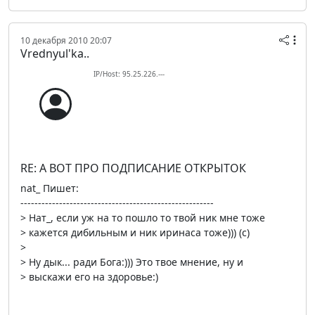
10 декабря 2010 20:07
Vrednyul'ka..
IP/Host: 95.25.226.---
RE: А ВОТ ПРО ПОДПИСАНИЕ ОТКРЫТОК
nat_ Пишет:
-------------------------------------------------------
> Нат_, если уж на то пошло то твой ник мне тоже
> кажется дибильным и ник иринаса тоже))) (c)
>
> Ну дык... ради Бога:))) Это твое мнение, ну и
> выскажи его на здоровье:)