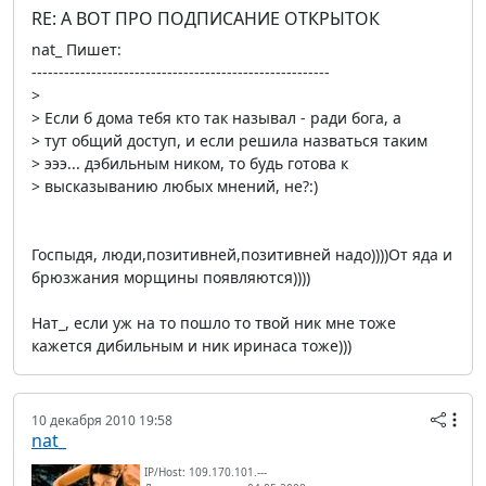
RE: А ВОТ ПРО ПОДПИСАНИЕ ОТКРЫТОК
nat_ Пишет:
-------------------------------------------------------
>
> Если б дома тебя кто так называл - ради бога, а
> тут общий доступ, и если решила назваться таким
> эээ... дэбильным ником, то будь готова к
> высказыванию любых мнений, не?:)
Госпыдя, люди,позитивней,позитивней надо))))От яда и
брюзжания морщины появляются))))
Нат_, если уж на то пошло то твой ник мне тоже
кажется дибильным и ник иринаса тоже)))
10 декабря 2010 19:58
nat_
IP/Host: 109.170.101.---