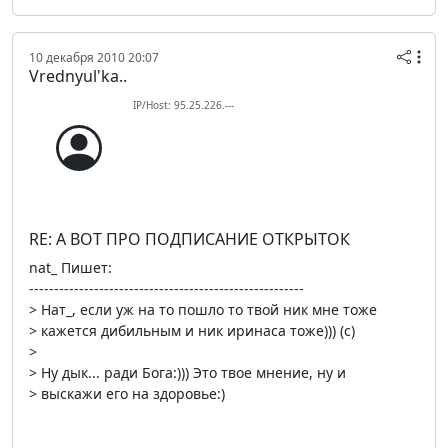
10 декабря 2010 20:07
Vrednyul'ka..
IP/Host: 95.25.226.---
RE: А ВОТ ПРО ПОДПИСАНИЕ ОТКРЫТОК
nat_ Пишет:
-------------------------------------------------------
> Нат_, если уж на то пошло то твой ник мне тоже
> кажется дибильным и ник иринаса тоже))) (c)
>
> Ну дык... ради Бога:))) Это твое мнение, ну и
> выскажи его на здоровье:)