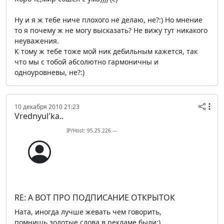
Ну и я ж тебе ниче плохого не делаю, не?:) Но мнение
то я почему ж не могу высказать? Не вижу тут никакого
неуважения.
К тому ж тебе тоже мой ник дебильным кажется, так
что мы с тобой абсолютно гармоничны и
одноуровневы, не?:)
10 декабря 2010 21:23
Vrednyul'ka..
IP/Host: 95.25.226.---
RE: А ВОТ ПРО ПОДПИСАНИЕ ОТКРЫТОК
Ната, иногда лучше жевать чем говорить,
помнишь,золотые слова в рекламе были;)