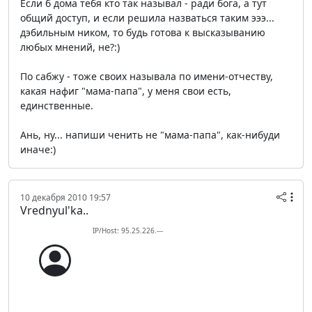
Если б дома тебя кто так называл - ради бога, а тут
общий доступ, и если решила назваться таким эээ...
дэбильным ником, то будь готова к высказыванию
любых мнений, не?:)
По сабжу - тоже своих называла по имени-отчеству,
какая нафиг "мама-папа", у меня свои есть,
единственные.
Ань, ну... напиши ченить не "мама-папа", как-нибуди
иначе:)
10 декабря 2010 19:57
Vrednyul'ka..
IP/Host: 95.25.226.---