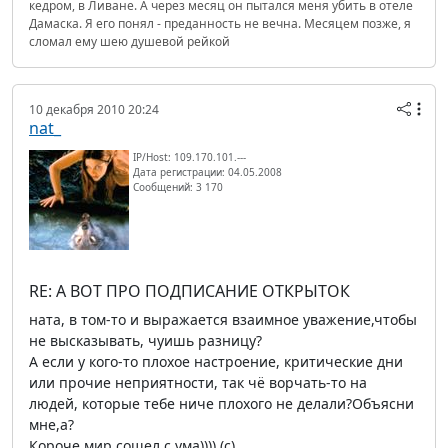
кедром, в Ливане. А через месяц он пытался меня убить в отеле
Дамаска. Я его понял - преданность не вечна. Месяцем позже, я
сломал ему шею душевой рейкой
10 декабря 2010 20:24
nat_
IP/Host: 109.170.101.---
Дата регистрации: 04.05.2008
Сообщений: 3 170
RE: А ВОТ ПРО ПОДПИСАНИЕ ОТКРЫТОК
ната, в том-то и выражается взаимное уважение,чтобы
не высказывать, чуишь разницу?
А если у кого-то плохое настроение, критические дни
или прочие неприятности, так чё ворчать-то на
людей, которые тебе ниче плохого не делали?Объясни
мне,а?
Короче,мир сошел с ума)))) (c)