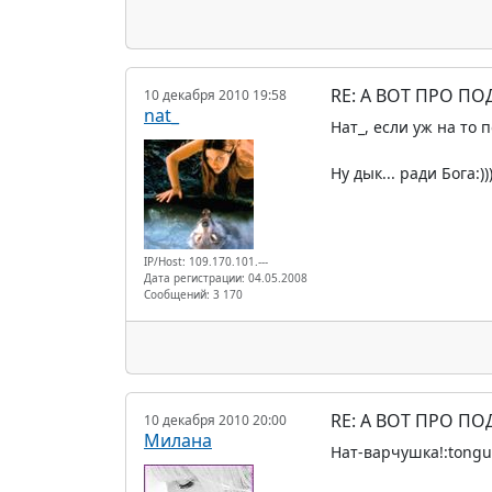
RE: А ВОТ ПРО П
10 декабря 2010 19:58
nat_
Нат_, если уж на то 
Ну дык... ради Бога:)
IP/Host: 109.170.101.---
Дата регистрации: 04.05.2008
Сообщений: 3 170
RE: А ВОТ ПРО П
10 декабря 2010 20:00
Милана
Нат-варчушка!:tongu