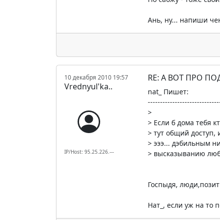
Ань, ну... напиши че
RE: А ВОТ ПРО П
10 декабря 2010 19:57
Vrednyul'ka..
nat_ Пишет:
-----------------------------
>
> Если б дома тебя кт
> тут общий доступ,
> эээ... дэбильным ни
IP/Host: 95.25.226.---
> высказыванию люб
Госпыдя, люди,позит
Нат_, если уж на то