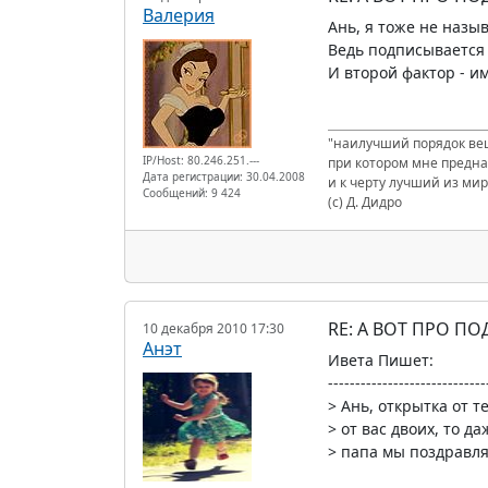
Валерия
Ань, я тоже не назы
Ведь подписывается 
И второй фактор - и
"наилучший порядок вещ
IP/Host: 80.246.251.---
при котором мне предна
Дата регистрации: 30.04.2008
и к черту лучший из мир
Сообщений: 9 424
(с) Д. Дидро
RE: А ВОТ ПРО П
10 декабря 2010 17:30
Анэт
Ивета Пишет:
-----------------------------
> Ань, открытка от т
> от вас двоих, то д
> папа мы поздравляе