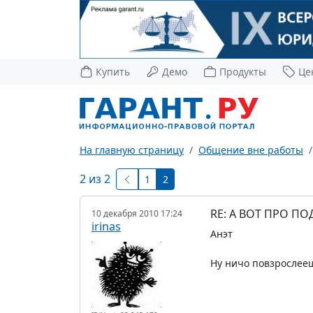
Купить
Демо
Продукты
Це
На главную страницу
Общение вне работы
2 из 2
1
2
RE: А ВОТ ПРО П
10 декабря 2010 17:24
irinas
Анэт
Ну ничо повзрослееш