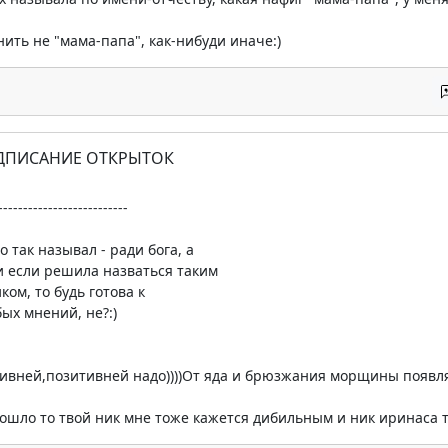
нить не "мама-папа", как-нибуди иначе:)
ОДПИСАНИЕ ОТКРЫТОК
--------------------------
о так называл - ради бога, а
 и если решила назваться таким
ком, то будь готова к
ых мнений, не?:)
ивней,позитивней надо))))От яда и брюзжания морщины появля
 пошло то твой ник мне тоже кажется дибильным и ник иринаса т