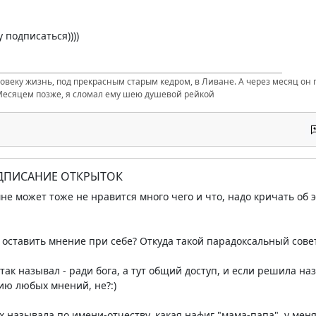
 подписаться))))
ловеку жизнь, под прекрасным старым кедром, в Ливане. А через месяц он п
Месяцем позже, я сломал ему шею душевой рейкой
ОДПИСАНИЕ ОТКРЫТОК
 мне может тоже не нравится много чего и что, надо кричать об
оставить мнение при себе? Откуда такой парадоксальный совет
 так называл - ради бога, а тут общий доступ, и если решила наз
ию любых мнений, не?:)
х называла по имени-отчеству, какая нафиг "мама-папа", у меня