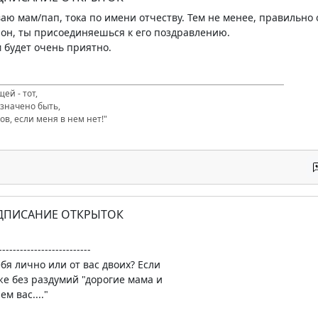
ваю мам/пап, тока по имени отчеству. Тем не менее, правильно 
он, ты присоединяешься к его поздравлению.
м будет очень приятно.
ей - тот,
значено быть,
ов, если меня в нем нет!"
ОДПИСАНИЕ ОТКРЫТОК
--------------------------
ебя лично или от вас двоих? Если
аже без раздумий "дорогие мама и
м вас...."