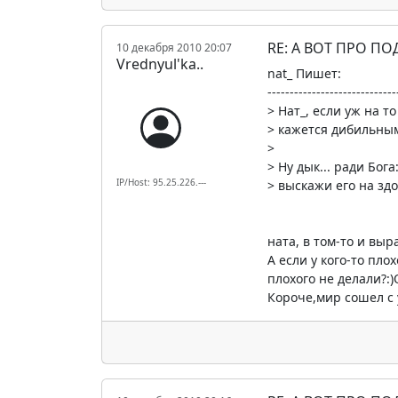
RE: А ВОТ ПРО П
10 декабря 2010 20:07
Vrednyul'ka..
nat_ Пишет:
-----------------------------
> Нат_, если уж на т
> кажется дибильным 
>
> Ну дык... ради Бога
IP/Host: 95.25.226.---
> выскажи его на здо
ната, в том-то и вы
А если у кого-то пл
плохого не делали?:
Короче,мир сошел с у