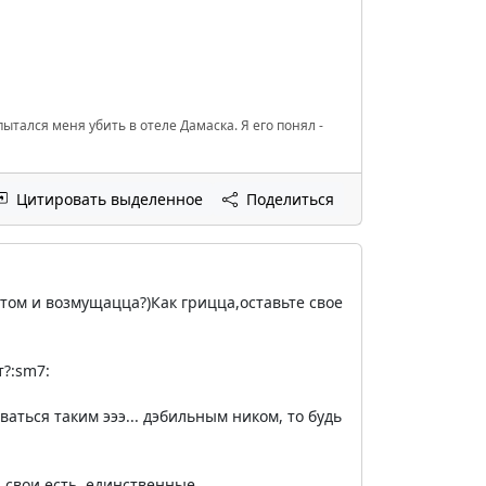
ытался меня убить в отеле Дамаска. Я его понял -
Цитировать выделенное
Поделиться
 этом и возмущацца?)Как грицца,оставьте свое
?:sm7:
ваться таким эээ... дэбильным ником, то будь
 свои есть, единственные.