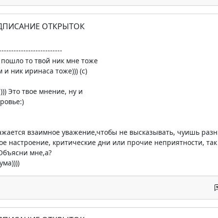
ОДПИСАНИЕ ОТКРЫТОК
--------------------------
о пошло то твой ник мне тоже
и ник иринаса тоже))) (c)
:))) Это твое мнение, ну и
ровье:)
ражается взаимное уважение,чтобы не высказывать, чуишь разни
охое настроение, критические дни или прочие неприятности, так
)Объясни мне,а?
ма))))