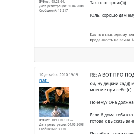
IP/Host: 95.28.64.---
Так то от троих))))
Дата регистрации: 30.04.2008
Сообщений: 15 317
Юль, хорошо дам ему
Как-то я спас одному че
преданность не вечна. 
RE: А ВОТ ПРО П
10 декабря 2010 19:19
nat_
ой, ну децкий сад)))
мнение при себе (c)
Почему? Она должна 
Если б дома тебя кто
IP/Host: 109.170.101.---
готова к высказыван
Дата регистрации: 04.05.2008
Сообщений: 3 170
По сабжу - тоже свои