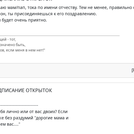
ваю мам/пап, тока по имени отчеству. Тем не менее, правильно 
он, ты присоединяешься к его поздравлению.
м будет очень приятно.
ей - тот,
значено быть,
ов, если меня в нем нет!"
ОДПИСАНИЕ ОТКРЫТОК
--------------------------
ебя лично или от вас двоих? Если
аже без раздумий "дорогие мама и
м вас...."