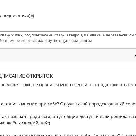
 подписаться))))
ловеку жизнь, под прекрасным старым кедром, в Ливане. А через месяц он п
Месяцем позже, я сломал ему шею душевой рейкой
ОДПИСАНИЕ ОТКРЫТОК
 мне может тоже не нравится много чего и что, надо кричать об
оставить мнение при себе? Откуда такой парадоксальный совет
 так называл - ради бога, а тут общий доступ, и если решила наз
ию любых мнений, не?:)
х называла по имени-отчеству, какая нафиг "мама-папа", у меня