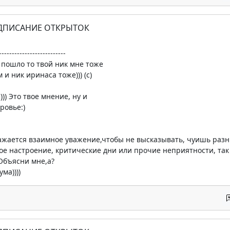
ОДПИСАНИЕ ОТКРЫТОК
--------------------------
о пошло то твой ник мне тоже
и ник иринаса тоже))) (c)
:))) Это твое мнение, ну и
ровье:)
ражается взаимное уважение,чтобы не высказывать, чуишь разни
охое настроение, критические дни или прочие неприятности, так
)Объясни мне,а?
ма))))