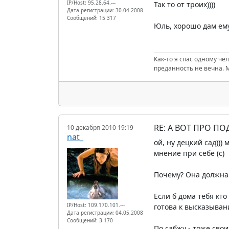
IP/Host: 95.28.64.---
Так то от троих))))
Дата регистрации: 30.04.2008
Сообщений: 15 317
Юль, хорошо дам ему
Как-то я спас одному че
преданность не вечна. 
RE: А ВОТ ПРО П
10 декабря 2010 19:19
nat_
ой, ну децкий сад)))
мнение при себе (c)
Почему? Она должна 
Если б дома тебя кто
IP/Host: 109.170.101.---
готова к высказыван
Дата регистрации: 04.05.2008
Сообщений: 3 170
По сабжу - тоже свои