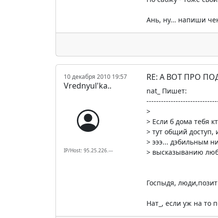
Ань, ну... напиши че
RE: А ВОТ ПРО П
10 декабря 2010 19:57
Vrednyul'ka..
nat_ Пишет:
-----------------------------
>
> Если б дома тебя кт
> тут общий доступ,
> эээ... дэбильным ни
IP/Host: 95.25.226.---
> высказыванию люб
Госпыдя, люди,позит
Нат_, если уж на то