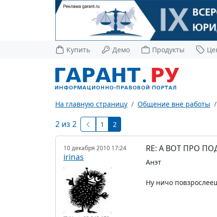
Купить
Демо
Продукты
Це
На главную страницу
Общение вне работы
2 из 2
1
2
RE: А ВОТ ПРО П
10 декабря 2010 17:24
irinas
Анэт
Ну ничо повзрослееш