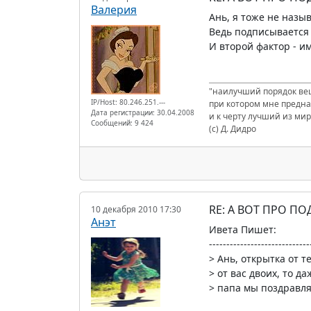
Валерия
Ань, я тоже не назы
Ведь подписывается 
И второй фактор - и
"наилучший порядок вещ
IP/Host: 80.246.251.---
при котором мне предна
Дата регистрации: 30.04.2008
и к черту лучший из мир
Сообщений: 9 424
(с) Д. Дидро
RE: А ВОТ ПРО П
10 декабря 2010 17:30
Анэт
Ивета Пишет:
-----------------------------
> Ань, открытка от т
> от вас двоих, то д
> папа мы поздравляе