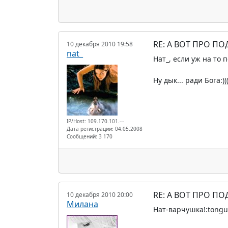
RE: А ВОТ ПРО П
10 декабря 2010 19:58
nat_
Нат_, если уж на то 
Ну дык... ради Бога:)
IP/Host: 109.170.101.---
Дата регистрации: 04.05.2008
Сообщений: 3 170
RE: А ВОТ ПРО П
10 декабря 2010 20:00
Милана
Нат-варчушка!:tongu