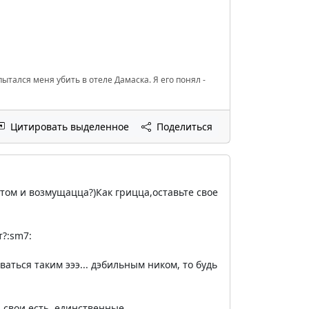
ытался меня убить в отеле Дамаска. Я его понял -
Цитировать выделенное
Поделиться
 этом и возмущацца?)Как грицца,оставьте свое
?:sm7:
ваться таким эээ... дэбильным ником, то будь
 свои есть, единственные.