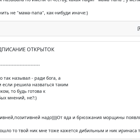
нить не "мама-папа", как-нибуди иначе:)
ОДПИСАНИЕ ОТКРЫТОК
--------------------------
о так называл - ради бога, а
 и если решила назваться таким
ком, то будь готова к
ых мнений, не?:)
ивней,позитивней надо))))От яда и брюзжания морщины появля
 пошло то твой ник мне тоже кажется дибильным и ник иринаса т