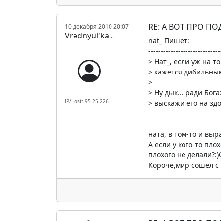
RE: А ВОТ ПРО П
10 декабря 2010 20:07
Vrednyul'ka..
nat_ Пишет:
-----------------------------
> Нат_, если уж на т
> кажется дибильным 
>
> Ну дык... ради Бога
IP/Host: 95.25.226.---
> выскажи его на здо
ната, в том-то и вы
А если у кого-то пл
плохого не делали?:
Короче,мир сошел с у