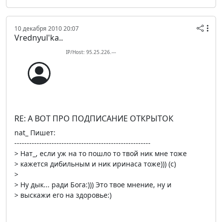
10 декабря 2010 20:07
Vrednyul'ka..
IP/Host: 95.25.226.---
RE: А ВОТ ПРО ПОДПИСАНИЕ ОТКРЫТОК
nat_ Пишет:
-------------------------------------------------------
> Нат_, если уж на то пошло то твой ник мне тоже
> кажется дибильным и ник иринаса тоже))) (c)
>
> Ну дык... ради Бога:))) Это твое мнение, ну и
> выскажи его на здоровье:)