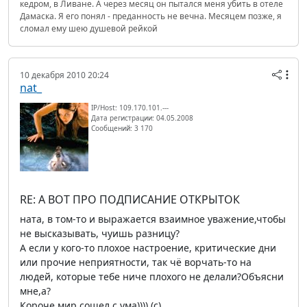
кедром, в Ливане. А через месяц он пытался меня убить в отеле
Дамаска. Я его понял - преданность не вечна. Месяцем позже, я
сломал ему шею душевой рейкой
10 декабря 2010 20:24
nat_
IP/Host: 109.170.101.---
Дата регистрации: 04.05.2008
Сообщений: 3 170
RE: А ВОТ ПРО ПОДПИСАНИЕ ОТКРЫТОК
ната, в том-то и выражается взаимное уважение,чтобы
не высказывать, чуишь разницу?
А если у кого-то плохое настроение, критические дни
или прочие неприятности, так чё ворчать-то на
людей, которые тебе ниче плохого не делали?Объясни
мне,а?
Короче,мир сошел с ума)))) (c)