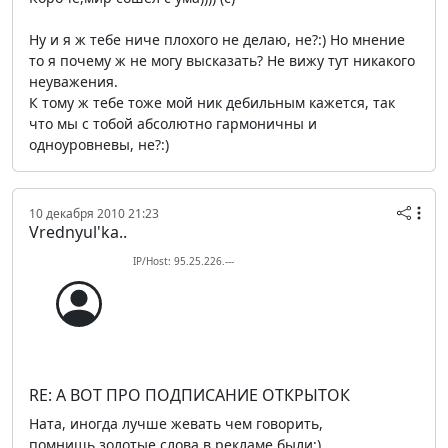
Ну и я ж тебе ниче плохого не делаю, не?:) Но мнение
то я почему ж не могу высказать? Не вижу тут никакого
неуважения.
К тому ж тебе тоже мой ник дебильным кажется, так
что мы с тобой абсолютно гармоничны и
одноуровневы, не?:)
10 декабря 2010 21:23
Vrednyul'ka..
IP/Host: 95.25.226.---
RE: А ВОТ ПРО ПОДПИСАНИЕ ОТКРЫТОК
Ната, иногда лучше жевать чем говорить,
помнишь,золотые слова в рекламе были;)