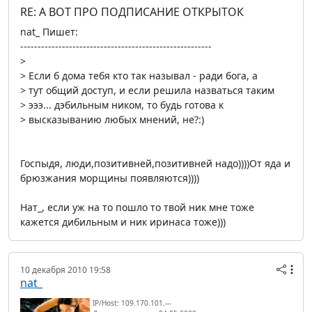
RE: А ВОТ ПРО ПОДПИСАНИЕ ОТКРЫТОК
nat_ Пишет:
-------------------------------------------------------
>
> Если б дома тебя кто так называл - ради бога, а
> тут общий доступ, и если решила назваться таким
> эээ... дэбильным ником, то будь готова к
> высказыванию любых мнений, не?:)
Госпыдя, люди,позитивней,позитивней надо))))От яда и
брюзжания морщины появляются))))
Нат_, если уж на то пошло то твой ник мне тоже
кажется дибильным и ник иринаса тоже)))
10 декабря 2010 19:58
nat_
IP/Host: 109.170.101.---