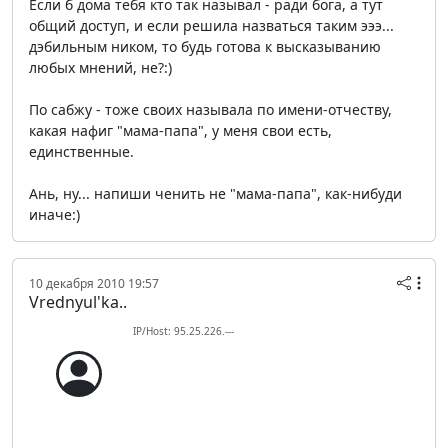
Если б дома тебя кто так называл - ради бога, а тут
общий доступ, и если решила назваться таким эээ...
дэбильным ником, то будь готова к высказыванию
любых мнений, не?:)
По сабжу - тоже своих называла по имени-отчеству,
какая нафиг "мама-папа", у меня свои есть,
единственные.
Ань, ну... напиши ченить не "мама-папа", как-нибуди
иначе:)
10 декабря 2010 19:57
Vrednyul'ka..
IP/Host: 95.25.226.---