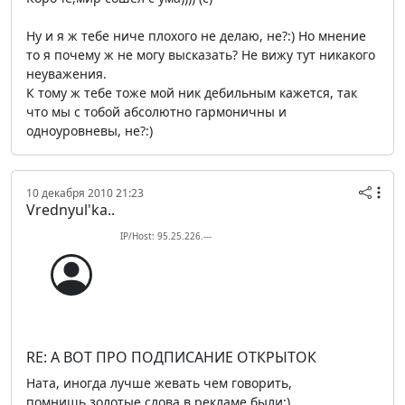
Ну и я ж тебе ниче плохого не делаю, не?:) Но мнение
то я почему ж не могу высказать? Не вижу тут никакого
неуважения.
К тому ж тебе тоже мой ник дебильным кажется, так
что мы с тобой абсолютно гармоничны и
одноуровневы, не?:)
10 декабря 2010 21:23
Vrednyul'ka..
IP/Host: 95.25.226.---
RE: А ВОТ ПРО ПОДПИСАНИЕ ОТКРЫТОК
Ната, иногда лучше жевать чем говорить,
помнишь,золотые слова в рекламе были;)