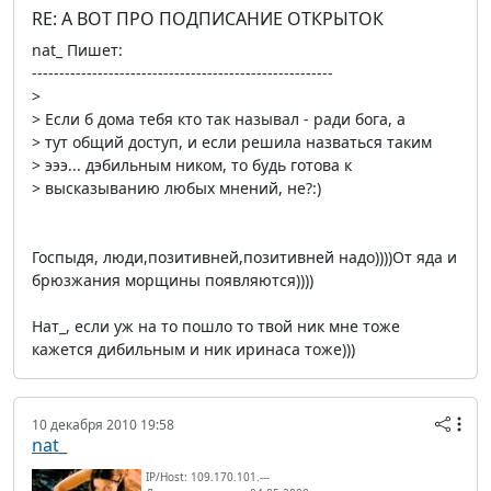
RE: А ВОТ ПРО ПОДПИСАНИЕ ОТКРЫТОК
nat_ Пишет:
-------------------------------------------------------
>
> Если б дома тебя кто так называл - ради бога, а
> тут общий доступ, и если решила назваться таким
> эээ... дэбильным ником, то будь готова к
> высказыванию любых мнений, не?:)
Госпыдя, люди,позитивней,позитивней надо))))От яда и
брюзжания морщины появляются))))
Нат_, если уж на то пошло то твой ник мне тоже
кажется дибильным и ник иринаса тоже)))
10 декабря 2010 19:58
nat_
IP/Host: 109.170.101.---