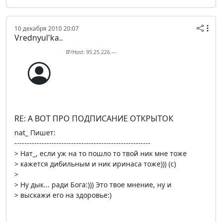
10 декабря 2010 20:07
Vrednyul'ka..
IP/Host: 95.25.226.---
RE: А ВОТ ПРО ПОДПИСАНИЕ ОТКРЫТОК
nat_ Пишет:
-------------------------------------------------------
> Нат_, если уж на то пошло то твой ник мне тоже
> кажется дибильным и ник иринаса тоже))) (c)
>
> Ну дык... ради Бога:))) Это твое мнение, ну и
> выскажи его на здоровье:)