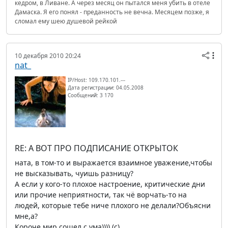
кедром, в Ливане. А через месяц он пытался меня убить в отеле
Дамаска. Я его понял - преданность не вечна. Месяцем позже, я
сломал ему шею душевой рейкой
10 декабря 2010 20:24
nat_
IP/Host: 109.170.101.---
Дата регистрации: 04.05.2008
Сообщений: 3 170
RE: А ВОТ ПРО ПОДПИСАНИЕ ОТКРЫТОК
ната, в том-то и выражается взаимное уважение,чтобы
не высказывать, чуишь разницу?
А если у кого-то плохое настроение, критические дни
или прочие неприятности, так чё ворчать-то на
людей, которые тебе ниче плохого не делали?Объясни
мне,а?
Короче,мир сошел с ума)))) (c)