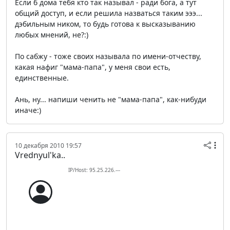
Если б дома тебя кто так называл - ради бога, а тут
общий доступ, и если решила назваться таким эээ...
дэбильным ником, то будь готова к высказыванию
любых мнений, не?:)
По сабжу - тоже своих называла по имени-отчеству,
какая нафиг "мама-папа", у меня свои есть,
единственные.
Ань, ну... напиши ченить не "мама-папа", как-нибуди
иначе:)
10 декабря 2010 19:57
Vrednyul'ka..
IP/Host: 95.25.226.---