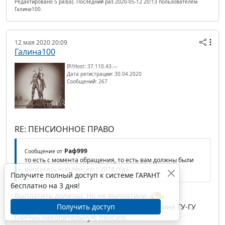
Редактировано 5 раз(а). Последний раз 2020-05-12 20:13 пользователем
Галина100.
12 мая 2020 20:09
Галина100
IP/Host: 37.110.43.---
Дата регистрации: 30.04.2020
Сообщений: 267
RE: ПЕНСИОННОЕ ПРАВО
Раф999
Сообщение от
то есть с момента обращения, то есть вам должны были
выплатить всю пенсию с 2014 года
Получите полный доступ к системе ГАРАНТ
бесплатно на 3 дня!
Выплатить должны. Но не выплатили.
Получить доступ
И суд отказался взыскать упущенную по вине ГУ-ГУ
ПФР№6 накопительную пенсию.