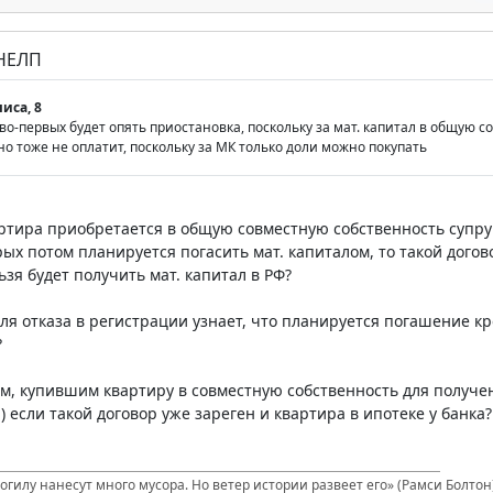
 НЕЛП
иса, 8
, во-первых будет опять приостановка, поскольку за мат. капитал в общую
но тоже не оплатит, поскольку за МК только доли можно покупать
вартира приобретается в общую совместную собственность супр
рых потом планируется погасить мат. капиталом, то такой дого
ьзя будет получить мат. капитал в РФ?
для отказа в регистрации узнает, что планируется погашение кр
?
ам, купившим квартиру в совместную собственность для получен
 если такой договор уже зареген и квартира в ипотеке у банка?
гилу нанесут много мусора. Но ветер истории развеет его» (Рамси Болтон