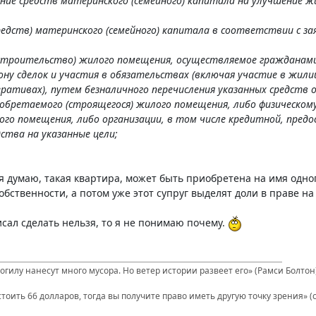
ние средств материнского (семейного) капитала на улучшение 
средств) материнского (семейного) капитала в соответствии с з
(строительство) жилого помещения, осуществляемое гражданам
ну сделок и участия в обязательствах (включая участие в ж
ративах), путем безналичного перечисления указанных средств
обретаемого (строящегося) жилого помещения, либо физическо
го помещения, либо организации, в том числе кредитной, предо
ства на указанные цели;
 я думаю, такая квартира, может быть приобретена на имя одног
ственности, а потом уже этот супруг выделят доли в праве на 
исал сделать нельзя, то я не понимаю почему.
гилу нанесут много мусора. Но ветер истории развеет его» (Рамси Болтон
стоить 66 долларов, тогда вы получите право иметь другую точку зрения» (с