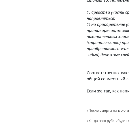
Статья 10. Направле
1. Средства (часть 
направляться:
1) на приобретение 
противоречащих зако
накопительных коопе
(строительство) при
приобретаемого жило
займа) денежные сред
Соответственно, как
общей совместный соб
Если же так, как нап
«После смерти на мою мо
«Когда ваш рубль будет 