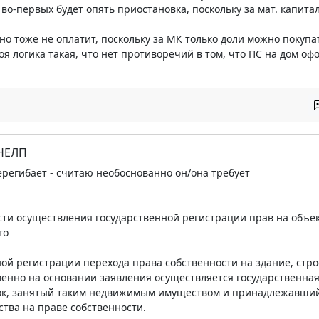
, во-первых будет опять приостановка, поскольку за мат. капи
сно тоже не оплатит, поскольку за МК только доли можно покупа
я логика такая, что нет противоречий в том, что ПС на дом офо
 НЕЛП
ерегибает - считаю необоснованно он/она требует
ости осуществления государственной регистрации прав на объ
го
ной регистрации перехода права собственности на здание, стр
енно на основании заявления осуществляется государственная
ок, занятый таким недвижимым имуществом и принадлежавший
тва на праве собственности.