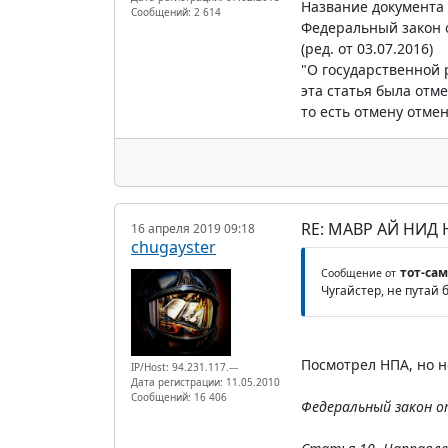
Название документа
Сообщений: 2 614
Федеральный закон о
(ред. от 03.07.2016)
"О государственной 
эта статья была отме
то есть отмену отме
RE: МАВР АЙ НИД
16 апреля 2019 09:18
chugayster
тот-са
Сообщение от
Чугайстер, не путай
Посмотрел НПА, но н
IP/Host: 94.231.117.---
Дата регистрации: 11.05.2010
Сообщений: 16 406
Федеральный закон о