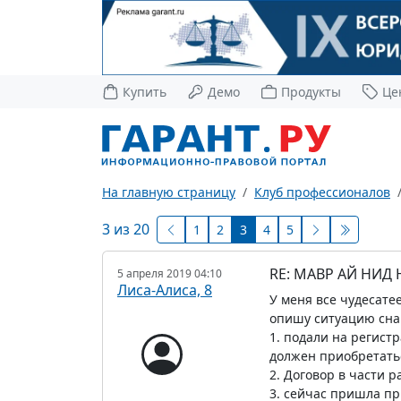
Купить
Демо
Продукты
Це
На главную страницу
Клуб профессионалов
3 из 20
1
2
3
4
5
RE: МАВР АЙ НИД
5 апреля 2019 04:10
Лиса-Алиса, 8
У меня все чудесатее
опишу ситуацию сна
1. подали на регист
должен приобретатьс
2. Договор в части 
3. сейчас пришла пр