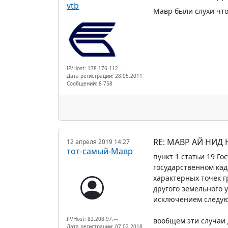
vtb
Мавр были слухи что
IP/Host: 178.176.112.---
Дата регистрации: 28.05.2011
Сообщений: 8 758
RE: МАВР АЙ НИД
12 апреля 2019 14:27
тот-самый-Мавр
пункт 1 статьи 19 Г
государственном кад
характерных точек г
другого земельного 
исключением следую
IP/Host: 82.208.97.---
вообщем эти случаи 
Дата регистрации: 07.02.2018