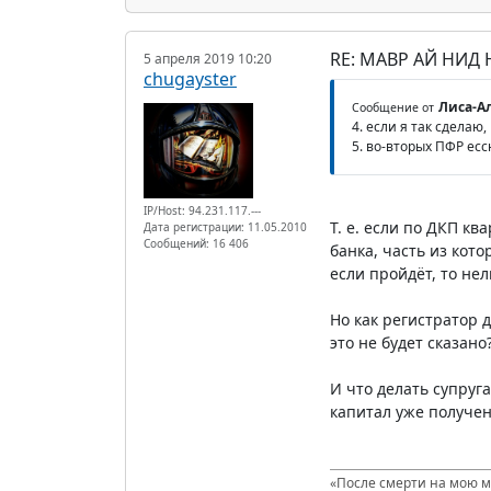
RE: МАВР АЙ НИД
5 апреля 2019 10:20
chugayster
Лиса-Ал
Сообщение от
4. если я так сделаю
5. во-вторых ПФР есс
IP/Host: 94.231.117.---
Т. е. если по ДКП к
Дата регистрации: 11.05.2010
Сообщений: 16 406
банка, часть из кото
если пройдёт, то нел
Но как регистратор 
это не будет сказано
И что делать супруг
капитал уже получен)
«После смерти на мою мо