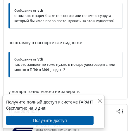
vtb
Сообщение от
о том, что в зарег браке не состою или не имею супруга
который бы имел право претендовать на это имущество?
по штампу в паспорте все видно же
vtb
Сообщение от
так это заявление тоже нужно в нотаре удостоверять или
можно в ППФ в МФЦ подать?
у нотара точно можно не заверять
Получите полный доступ к системе ГАРАНТ
бесплатно на 3 дня!
15 мая 2019 10:11
vtb
Получить доступ
IP/Host: 94.79.61.---
Дата регистрации: 28.05.2011