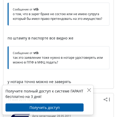
vtb
Сообщение от
о том, что в зарег браке не состою или не имею супруга
который бы имел право претендовать на это имущество?
по штампу в паспорте все видно же
vtb
Сообщение от
так это заявление тоже нужно в нотаре удостоверять или
можно в ППФ в МФЦ подать?
у нотара точно можно не заверять
Получите полный доступ к системе ГАРАНТ
бесплатно на 3 дня!
15 мая 2019 10:11
vtb
Получить доступ
IP/Host: 94.79.61.---
Дата регистрации: 28.05.2011