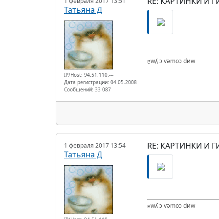
RE: КАРТИНКИ И Г
1 февраля 2017 13:51
Татьяна Д
ɐwʎ ɔ vǝmоɔ dиw
IP/Host: 94.51.110.---
Дата регистрации: 04.05.2008
Сообщений: 33 087
RE: КАРТИНКИ И Г
1 февраля 2017 13:54
Татьяна Д
ɐwʎ ɔ vǝmоɔ dиw