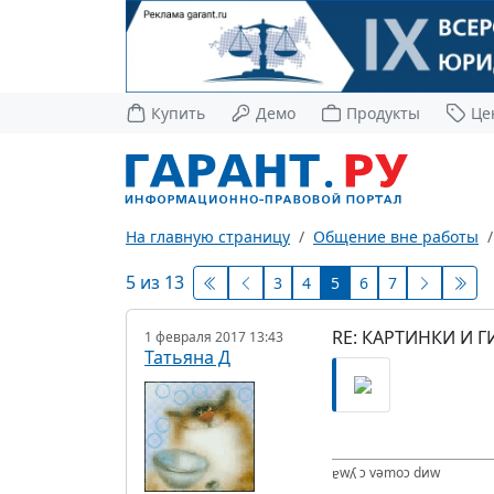
Купить
Демо
Продукты
Це
На главную страницу
Общение вне работы
5 из 13
3
4
5
6
7
RE: КАРТИНКИ И Г
1 февраля 2017 13:43
Татьяна Д
ɐwʎ ɔ vǝmоɔ dиw