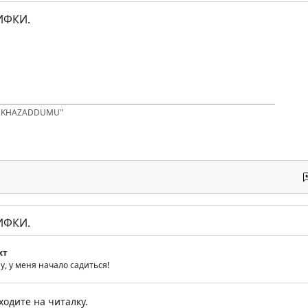
ИФКИ.
D KHAZADDUMU"
ИФКИ.
хт
у, у меня начало садиться!
ходите на читалку.