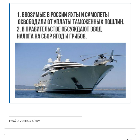
ɐwʎ ɔ vǝmоɔ dиw