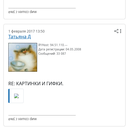
ɐwʎ ɔ vǝmоɔ dиw
1 февраля 2017 13:50
Татьяна Д
IP/Host: 94.51.110.---
Дата регистрации: 04.05.2008
Сообщений: 33 087
RE: КАРТИНКИ И ГИФКИ.
ɐwʎ ɔ vǝmоɔ dиw