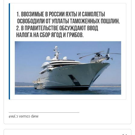
ɐwʎ ɔ vǝmоɔ dиw