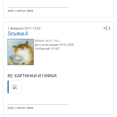
ɐwʎ ɔ vǝmоɔ dиw
1 февраля 2017 13:50
Татьяна Д
IP/Host: 94.51.110.---
Дата регистрации: 04.05.2008
Сообщений: 33 087
RE: КАРТИНКИ И ГИФКИ.
ɐwʎ ɔ vǝmоɔ dиw